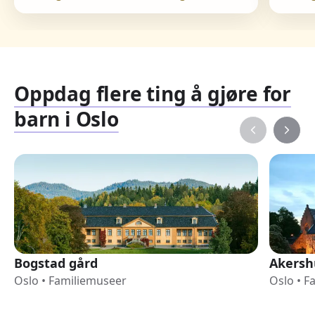
Oppdag flere ting å gjøre for
barn i Oslo
Bogstad gård
Akersh
Oslo
•
Familiemuseer
Oslo
•
F