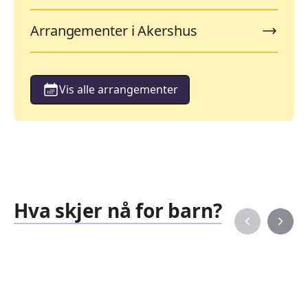
Arrangementer i Akershus
Vis alle arrangementer
Hva skjer nå for barn?
Familiearrangementer
Barne
827
351
Arrangementer
Arran