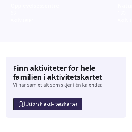
Opplevelsessentre
Natur
63
180
Aktiviteter
Aktivi
Finn aktiviteter for hele
familien i aktivitetskartet
Vi har samlet alt som skjer i én kalender.
Utforsk aktivitetskartet