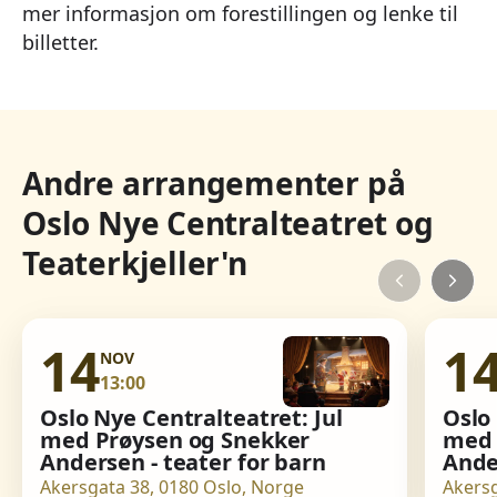
mer informasjon om forestillingen og lenke til
billetter.
Andre arrangementer på
Oslo Nye Centralteatret og
Teaterkjeller'n
14
1
NOV
13:00
Oslo Nye Centralteatret: Jul
Oslo 
med Prøysen og Snekker
med 
Andersen - teater for barn
Ande
Akersgata 38, 0180 Oslo, Norge
Akersg