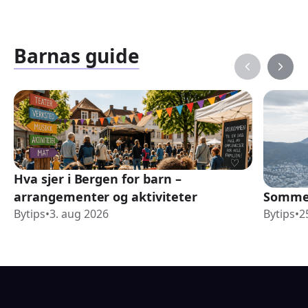
Barnas guide
Hva sjer i Bergen for barn –
arrangementer og aktiviteter
Sommer
Bytips
•
3. aug 2026
Bytips
•
2