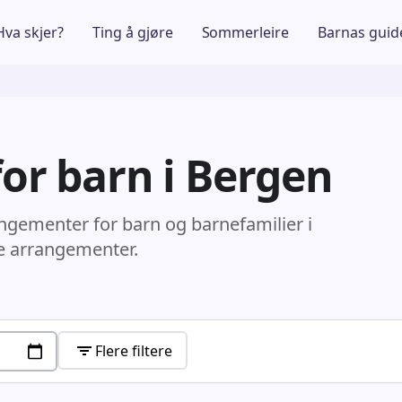
Hva skjer?
Ting å gjøre
Sommerleire
Barnas guid
or barn i Bergen
angementer for barn og barnefamilier i
e arrangementer.
Flere filtere