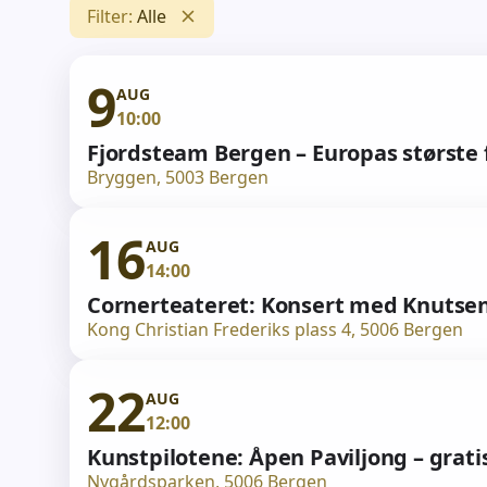
Filter
:
Alle
9
AUG
10:00
Fjordsteam Bergen – Europas største fe
Bryggen, 5003 Bergen
16
AUG
14:00
Cornerteateret: Konsert med Knutsen
Kong Christian Frederiks plass 4, 5006 Bergen
22
AUG
12:00
Kunstpilotene: Åpen Paviljong – grati
Nygårdsparken, 5006 Bergen