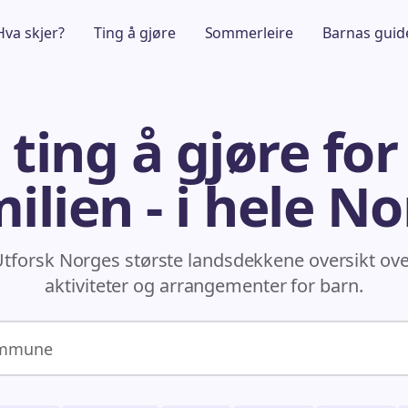
Hva skjer?
Ting å gjøre
Sommerleire
Barnas guid
 ting å gjøre for
ilien - i hele N
tforsk Norges største landsdekkene oversikt ov
aktiviteter og arrangementer for barn.