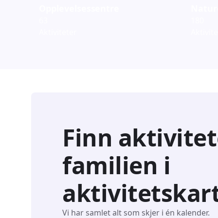
Opplevelsessentre
Natur
63
180
Aktiviteter
Aktivit
Finn aktivitet
familien i
aktivitetskar
Vi har samlet alt som skjer i én kalender.