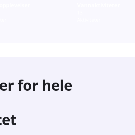
opplevelser
Vannaktiviteter
13
eter
Aktiviteter
er for hele
tet