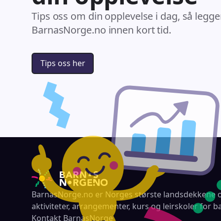
Tips oss om din opplevelse i dag, så legge
BarnasNorge.no innen kort tid.
Tips oss her
BarnasNorge.no er Norges største landsdekkene o
aktiviteter, arrangementer, kurs og leirskoler for b
Kontakt BarnasNorge