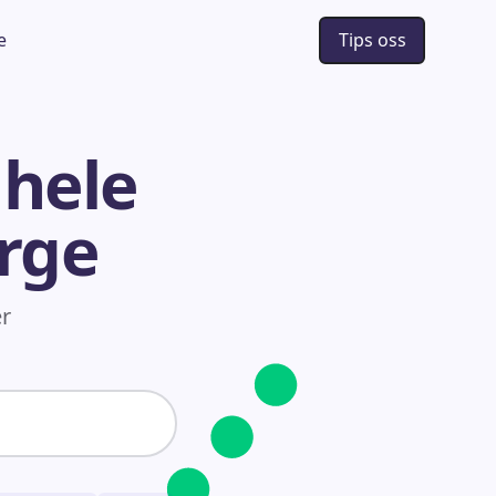
e
Tips oss
 hele
orge
er