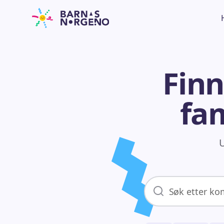
Finn
fam
U