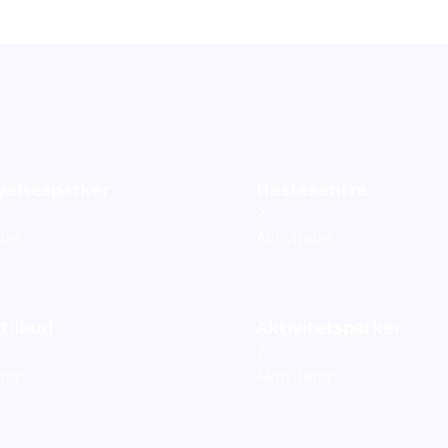
yelsesparker
Hestesentre
2
eter
Aktiviteter
tilbud
Aktivitetsparker
7
eter
Aktiviteter