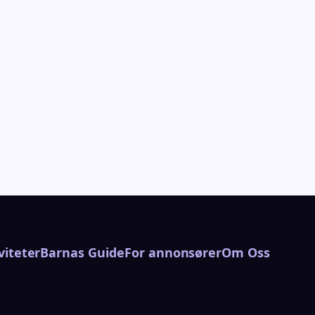
viteter
Barnas Guide
For annonsører
Om Oss