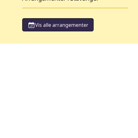
Vis alle arrangementer
orestillinger
Barneteater
119
ementer
Arrangementer