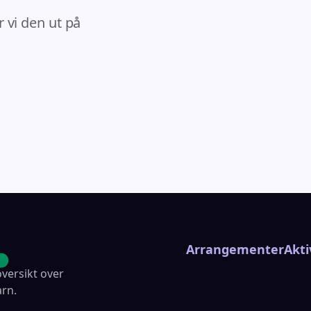
r vi den ut på
Arrangementer
Akti
versikt over
arn.