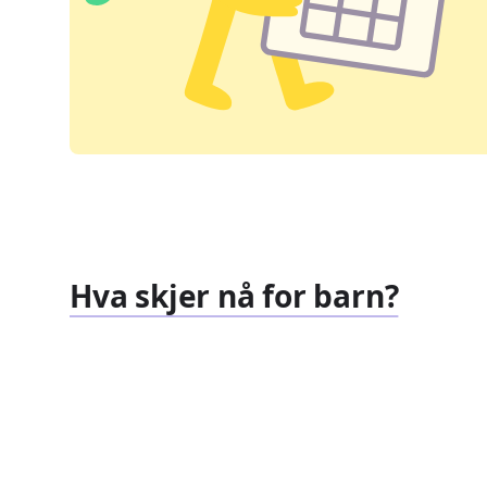
Hva skjer nå for barn?
Familiearrangementer
Barnef
827
351
Arrangementer
Arrang