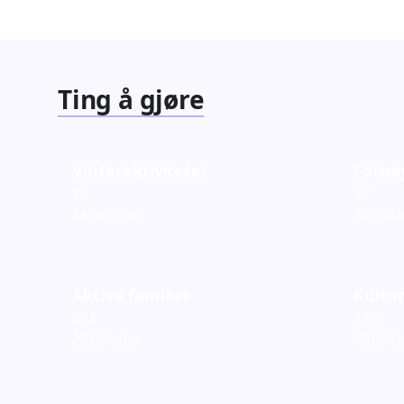
Ting å gjøre
Vinteraktiviteter
Fornø
20
37
Aktiviteter
Aktivit
Aktive familier
Kultur
601
242
Aktiviteter
Aktivit