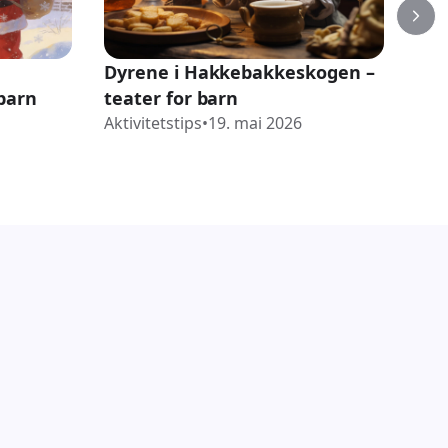
Dyrene i Hakkebakkeskogen –
Kar
 barn
teater for barn
bar
Aktivitetstips
•
19. mai 2026
Akti