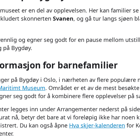
useet er en del av opplevelsen. Her kan familier se 
kludert skonnerten
Svanen
, og gå tur langs sjøen b
nnlig og egner seg godt for en pause mellom utstil
g på Bygdøy.
formasjon for barnefamilier
gger på Bygdøy i Oslo, i nærheten av flere populær
Maritimt Museum
. Området er et av de mest besøkte
egner seg godt for å kombinere flere opplevelser på
ter legges inn under Arrangementer nederst på side
kurat nå, betyr det bare at vi foreløpig ikke har no
istrert. Du kan også åpne
Hva skjer-kalenderen
for K
enter.