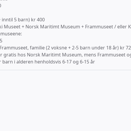
0
 inntil 5 barn) kr 400
Tiki Museet + Norsk Maritimt Museum + Frammuseet / eller 
o museene:
25
Frammuseet, familie (2 voksne + 2-5 barn under 18 år) kr 7
er gratis hos Norsk Maritimt Museum, mens Frammuseet og
r barn i alderen henholdsvis 6-17 og 6-15 år