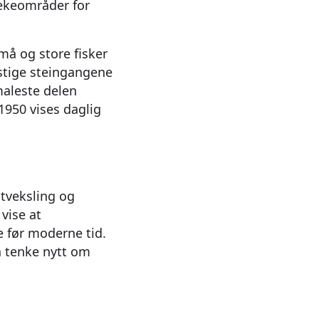
lekeområder for
må og store fisker
stige steingangene
maleste delen
 1950 vises daglig
utveksling og
vise at
e før moderne tid.
 å tenke nytt om