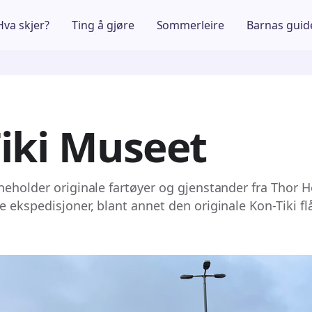
Hva skjer?
Ting å gjøre
Sommerleire
Barnas guid
iki Museet
neholder originale fartøyer og gjenstander fra Thor H
e ekspedisjoner, blant annet den originale Kon-Tiki fl