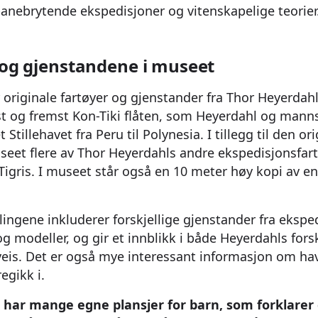
banebrytende ekspedisjoner og vitenskapelige teorier
 og gjenstandene i museet
originale fartøyer og gjenstander fra Thor Heyerdah
st og fremst Kon-Tiki flåten, som Heyerdahl og man
 Stillehavet fra Peru til Polynesia. I tillegg til den or
eet flere av Thor Heyerdahls andre ekspedisjonsfart
Tigris. I museet står også en 10 meter høy kopi av en
llingene inkluderer forskjellige gjenstander fra ekspe
 og modeller, og gir et innblikk i både Heyerdahls for
veis. Det er også mye interessant informasjon om h
egikk i.
 har mange egne plansjer for barn, som forklarer 