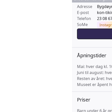
Adresse
Bygdøyn
E-post
kon-tik
Telefon
23 08 6
SoMe
Instag
Åpningstider
Mai: hver dag kl. 1
Juni til august: hv
Resten av året: hve
Museet er åpent h
Priser
Barn under 6 år gr