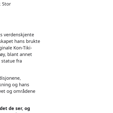
. Stor
ls verdenskjente
nskapet hans brukte
iginale Kon-Tiki-
øy, blant annet
 statue fra
disjonene,
skning og hans
avet og områdene
det de ser, og