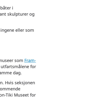
båter i
lant skulpturer og
lingene eller som
e museer som
Fram-
 utfartsmålene for
 samme dag.
n. Hvis seksjonen
en kommende
on-Tiki Museet for