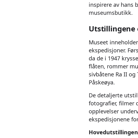
inspirere av hans 
museumsbutikk.
Utstillingene
Museet inneholder 
ekspedisjoner. Før
da de i 1947 krysset
flåten, rommer mus
sivbåtene Ra II og 
Påskeøya.
De detaljerte utsti
fotografier, filmer
opplevelser under
ekspedisjonene for
Hovedutstillingen