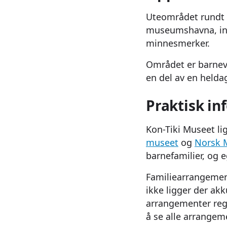
Uteområdet rundt m
museumshavna, in
minnesmerker.
Området er barneve
en del av en helda
Praktisk in
Kon-Tiki Museet li
museet
og
Norsk 
barnefamilier, og 
Familiearrangemen
ikke ligger der ak
arrangementer reg
å se alle arrangem