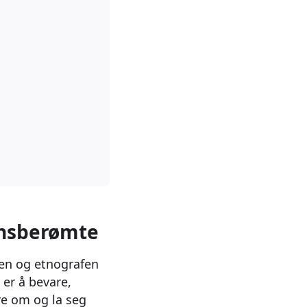
ensberømte
ren og etnografen
er å bevare,
re om og la seg