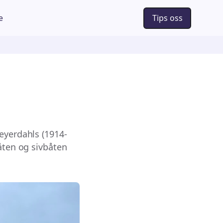
e
Tips oss
eyerdahls (1914-
åten og sivbåten