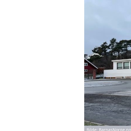
Bilde: BarnasNorge.no