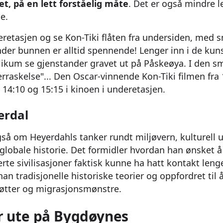
t, på en lett forståelig måte
. Det er også mindre 
e.
eretasjen og se Kon-Tiki flåten fra undersiden, med s
er bunnen er alltid spennende! Lenger inn i de kun
blikum se gjenstander gravet ut på Påskeøya. I den s
erraskelse"... Den Oscar-vinnende Kon-Tiki filmen fra
, 14:10 og 15:15 i kinoen i underetasjen.
erdal
gså om Heyerdahls tanker rundt miljøvern, kulturell 
globale historie. Det formidler hvordan han ønsket å 
erte sivilisasjoner faktisk kunne ha hatt kontakt leng
an tradisjonelle historiske teorier og oppfordret til
tter og migrasjonsmønstre.
r ute på Bygdøynes