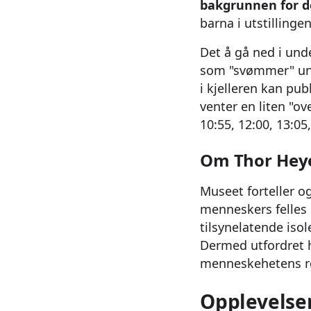
bakgrunnen for de
barna i utstillingen
Det å gå ned i und
som "svømmer" und
i kjelleren kan pu
venter en liten "ov
10:55, 12:00, 13:05
Om Thor Hey
Museet forteller o
menneskers felles 
tilsynelatende isol
Dermed utfordret h
menneskehetens rø
Opplevelse