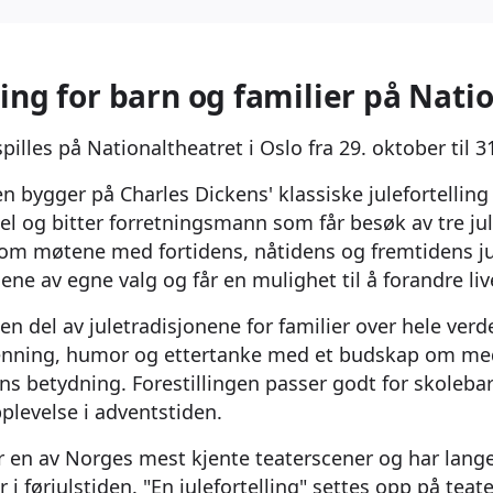
lling for barn og familier på Nati
 spilles på Nationaltheatret i Oslo fra 29. oktober til
gen bygger på Charles Dickens' klassiske julefortelli
 og bitter forretningsmann som får besøk av tre ju
om møtene med fortidens, nåtidens og fremtidens jul
ene av egne valg og får en mulighet til å forandre live
en del av juletradisjonene for familier over hele ver
enning, humor og ettertanke med et budskap om me
ns betydning. Forestillingen passer godt for skoleba
plevelse i adventstiden.
r en av Norges mest kjente teaterscener og har lange
er i førjulstiden. "En julefortelling" settes opp på te