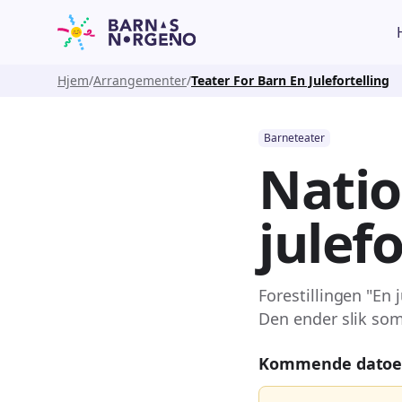
Hjem
Arrangementer
Teater For Barn En Julefortelling
Barneteater
Natio
julefo
Forestillingen "En 
Den ender slik som
Kommende datoe