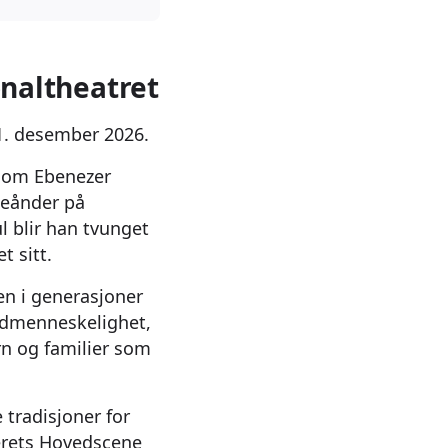
onaltheatret
 31. desember 2026.
ng om Ebenezer
leånder på
 blir han tvunget
t sitt.
den i generasjoner
dmenneskelighet,
rn og familier som
 tradisjoner for
aterets Hovedscene