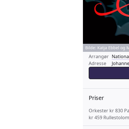
Bilde: Katja Ebbel og
Arrangør
Nationa
Adresse
Johanne
Priser
Orkester kr 830 Pa
kr 459 Rullestolo