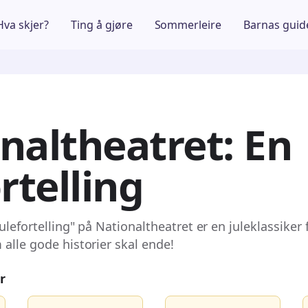
Hva skjer?
Ting å gjøre
Sommerleire
Barnas guid
naltheatret: En
rtelling
julefortelling" på Nationaltheatret er en juleklassiker 
 alle gode historier skal ende!
r