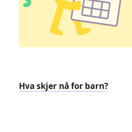
Hva skjer nå for barn?
Familiearrangementer
Barnef
827
351
Arrangementer
Arrang