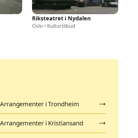
Riksteatret i Nydalen
Nor
Oslo
•
Kulturtilbud
Osl
Arrangementer i Trondheim
Arrangementer i Kristiansand