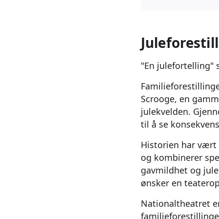
Juleforesti
"En julefortelling"
Familieforestillin
Scrooge, en gammel
julekvelden. Gjenn
til å se konsekvens
Historien har vært 
og kombinerer sp
gavmildhet og jule
ønsker en teaterop
Nationaltheatret e
familieforestilling