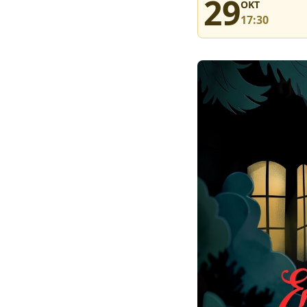
29
OKT
17:30