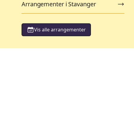
Arrangementer i Stavanger
Vis alle arrangementer
orestillinger
Barneteater
119
ementer
Arrangementer