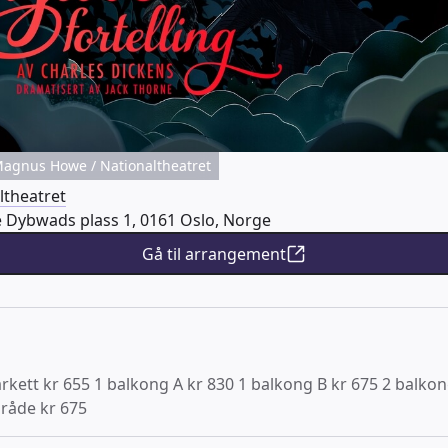
 Magnus Howe / Nationaltheatret
ltheatret
 Dybwads plass 1, 0161 Oslo, Norge
Gå til arrangement
rkett kr 655 1 balkong A kr 830 1 balkong B kr 675 2 balkong
mråde kr 675