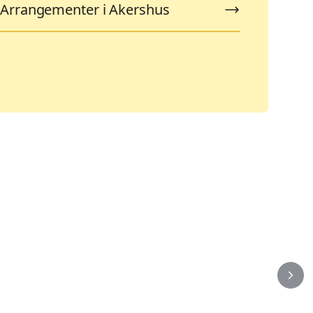
Arrangementer i Akershus
Ferieaktiviteter
K
103
9
Arrangementer
A