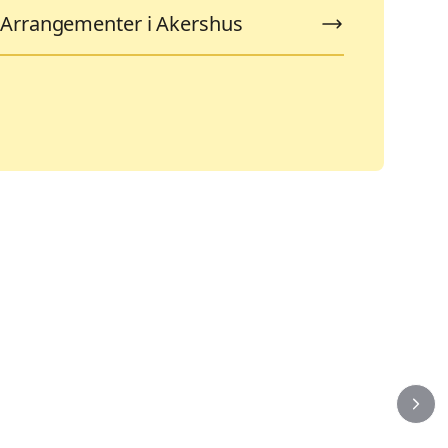
Arrangementer i Akershus
Ferieaktiviteter
K
103
9
Arrangementer
A