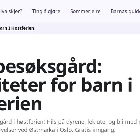
Hva skjer?
Ting å gjøre
Sommerleire
Barnas guid
arn I Hostferien
 besøksgård:
teter for barn i
erien
ård i høstferien! Hils på dyrene, lek ute, og bli med p
velser ved Østmarka i Oslo. Gratis inngang.