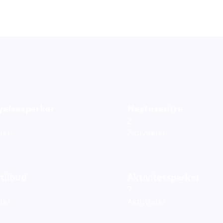
yelsesparker
Hestesentre
2
eter
Aktiviteter
tilbud
Aktivitetsparker
7
eter
Aktiviteter