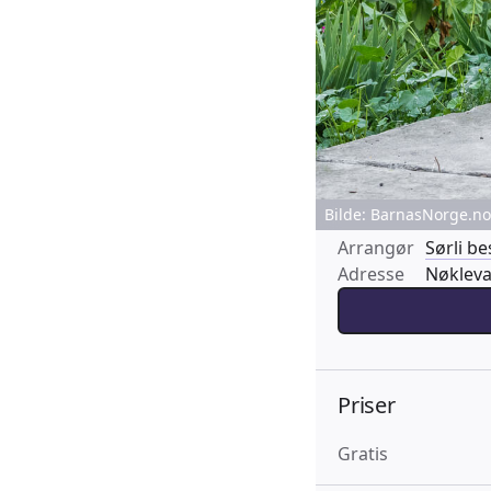
Bilde: BarnasNorge.no 
Arrangør
Sørli b
Adresse
Nøkleva
Priser
Gratis