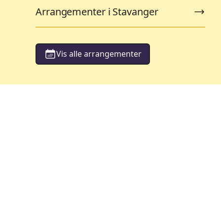
Arrangementer i Stavanger
Vis alle arrangementer
orestillinger
Barneteater
119
ementer
Arrangementer