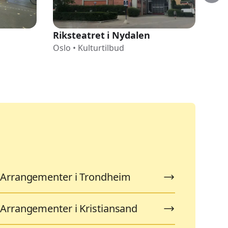
Riksteatret i Nydalen
Nor
Oslo
•
Kulturtilbud
Osl
Arrangementer i Trondheim
Arrangementer i Kristiansand