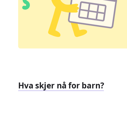
Hva skjer nå for barn?
Familiearrangementer
Barnef
827
351
Arrangementer
Arrang