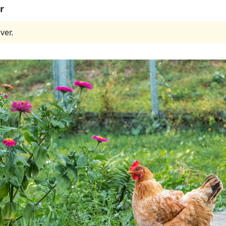
r
ver.