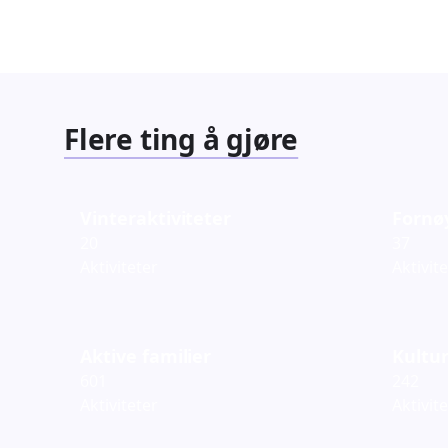
Flere ting å gjøre
Vinteraktiviteter
Fornø
20
37
Aktiviteter
Aktivit
Aktive familier
Kultur
601
242
Aktiviteter
Aktivit