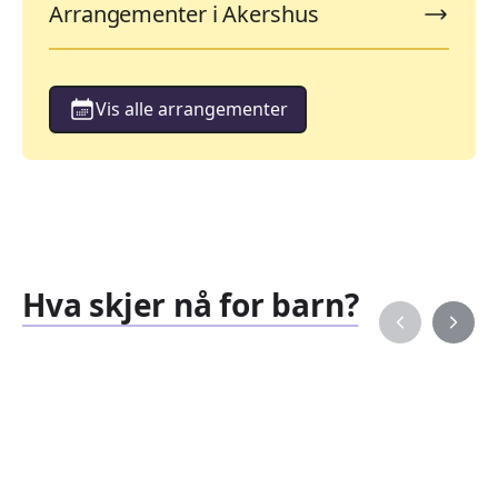
Arrangementer i Akershus
Vis alle arrangementer
Hva skjer nå for barn?
Familiearrangementer
Barne
827
351
Arrangementer
Arran