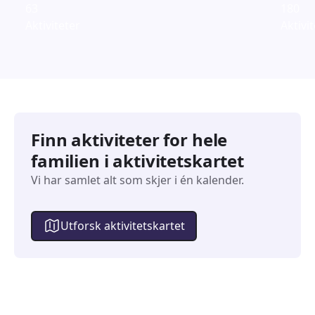
63
180
Aktiviteter
Aktivi
Finn aktiviteter for hele
familien i aktivitetskartet
Vi har samlet alt som skjer i én kalender.
Utforsk aktivitetskartet