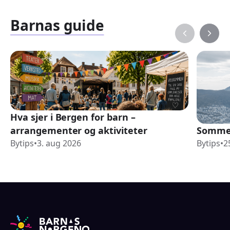
Barnas guide
Hva sjer i Bergen for barn –
arrangementer og aktiviteter
Sommer
Bytips
•
3. aug 2026
Bytips
•
2