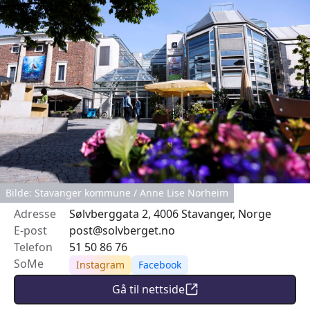
Bilde: Stavanger kommune / Anne Lise Norheim
Adresse
Sølvberggata 2, 4006 Stavanger, Norge
E-post
post@solvberget.no
Telefon
51 50 86 76
SoMe
Instagram
Facebook
Gå til nettside