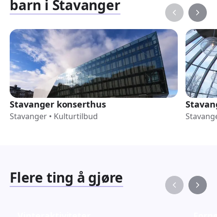
barn i Stavanger
Stavanger konserthus
Stavan
Stavanger
•
Kulturtilbud
Stavang
Flere ting å gjøre
Vinteraktiviteter
Fornø