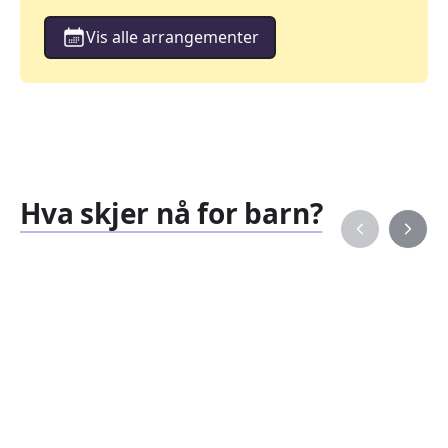
Vis alle arrangementer
Hva skjer nå for barn?
Familiearrangementer
Barne
827
351
Arrangementer
Arran