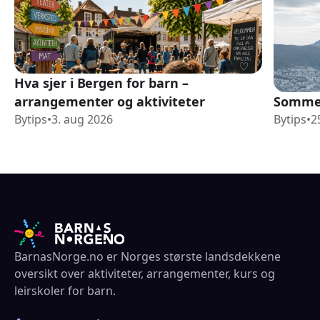
Hva sjer i Bergen for barn –
arrangementer og aktiviteter
Sommer
Bytips
•
3. aug 2026
Bytips
•
2
BarnasNorge.no er Norges største landsdekkene
oversikt over aktiviteter, arrangementer, kurs og
leirskoler for barn.