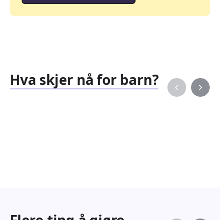
Hva skjer nå for barn?
Familiearrangementer
Barne
827
351
Arrangementer
Arran
Flere ting å gjøre