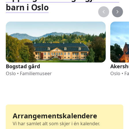
barn i Oslo
Bogstad gård
Akersh
Oslo
•
Familiemuseer
Oslo
•
F
Arrangementskalendere
Vi har samlet alt som skjer i én kalender.