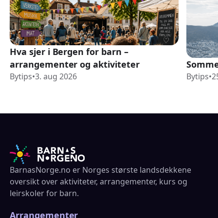
Hva sjer i Bergen for barn –
arrangementer og aktiviteter
Sommer
Bytips
•
3. aug 2026
Bytips
•
2
BarnasNorge.no er Norges største landsdekkene
oversikt over aktiviteter, arrangementer, kurs og
leirskoler for barn.
Arrangementer