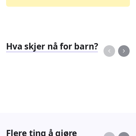
Hva skjer nå for barn?
Familiearrangementer
Barne
827
351
Arrangementer
Arran
Flere ting å gjøre