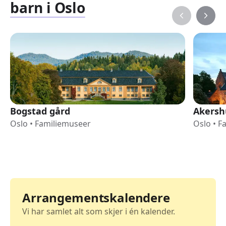
barn i Oslo
Bogstad gård
Akersh
Oslo
•
Familiemuseer
Oslo
•
F
Arrangementskalendere
Vi har samlet alt som skjer i én kalender.