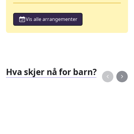
Vis alle arrangementer
Hva skjer nå for barn?
Familiearrangementer
Barne
827
351
Arrangementer
Arran