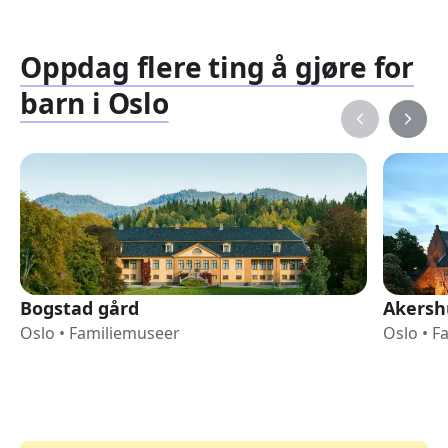
Oppdag flere ting å gjøre for
barn i Oslo
Bogstad gård
Akersh
Oslo
•
Familiemuseer
Oslo
•
F