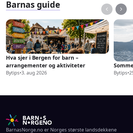
Barnas guide
Hva sjer i Bergen for barn –
arrangementer og aktiviteter
Sommer
Bytips
•
3. aug 2026
Bytips
•
2
BarnasNorge.no er Norges største landsdekkene