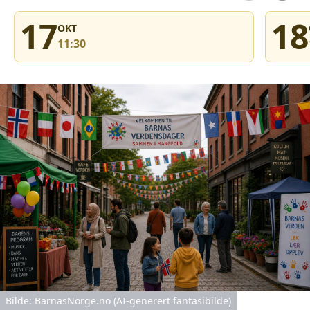
17
18
OKT
11:30
Bilde: BarnasNorge.no (AI-generert fantasibilde)