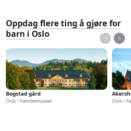
Oppdag flere ting å gjøre for
barn i Oslo
Bogstad gård
Akersh
Oslo
•
Familiemuseer
Oslo
•
F