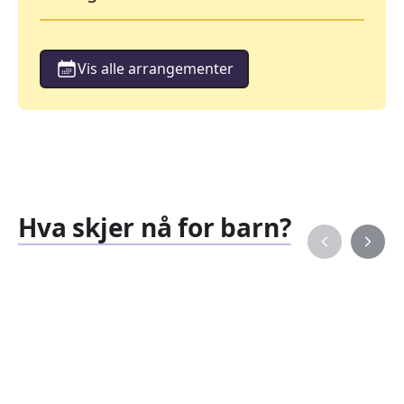
Vis alle arrangementer
Hva skjer nå for barn?
Familiearrangementer
Barne
827
351
Arrangementer
Arran