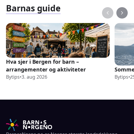
Barnas guide
Hva sjer i Bergen for barn –
arrangementer og aktiviteter
Sommer
Bytips
•
3. aug 2026
Bytips
•
2