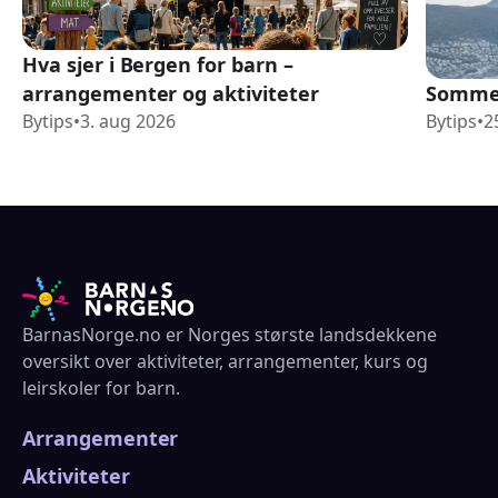
Hva sjer i Bergen for barn –
arrangementer og aktiviteter
Sommer
Bytips
•
3. aug 2026
Bytips
•
2
BarnasNorge.no er Norges største landsdekkene
oversikt over aktiviteter, arrangementer, kurs og
leirskoler for barn.
Arrangementer
Aktiviteter