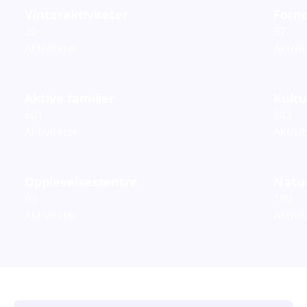
Vinteraktiviteter
Fornø
20
37
Aktiviteter
Aktivi
Aktive familier
Kultu
601
242
Aktiviteter
Aktivi
Opplevelsessentre
Natur
63
180
Aktiviteter
Aktivi