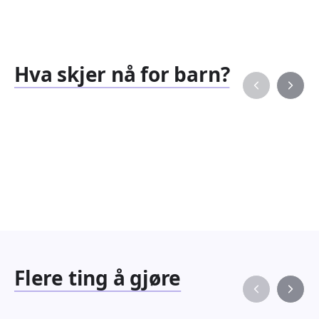
Hva skjer nå for barn?
Familiearrangementer
Barne
827
351
Arrangementer
Arran
Flere ting å gjøre