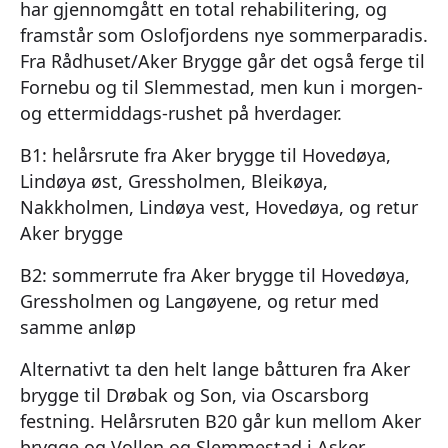
har gjennomgått en total rehabilitering, og
framstår som Oslofjordens nye sommerparadis.
Fra Rådhuset/Aker Brygge går det også ferge til
Fornebu og til Slemmestad, men kun i morgen-
og ettermiddags-rushet på hverdager.
B1: helårsrute fra Aker brygge til Hovedøya,
Lindøya øst, Gressholmen, Bleikøya,
Nakkholmen, Lindøya vest, Hovedøya, og retur
Aker brygge
B2: sommerrute fra Aker brygge til Hovedøya,
Gressholmen og Langøyene, og retur med
samme anløp
Alternativt ta den helt lange båtturen fra Aker
brygge til Drøbak og Son, via Oscarsborg
festning. Helårsruten B20 går kun mellom Aker
brygge og Vollen og Slemmestad i Asker