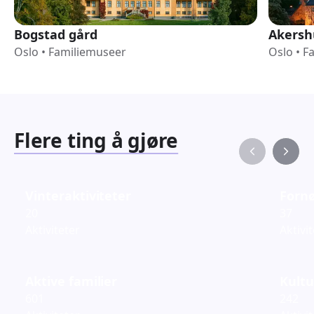
Bogstad gård
Akersh
Oslo
•
Familiemuseer
Oslo
•
F
Flere ting å gjøre
Vinteraktiviteter
Fornø
20
37
Aktiviteter
Aktivi
Aktive familier
Kultu
601
242