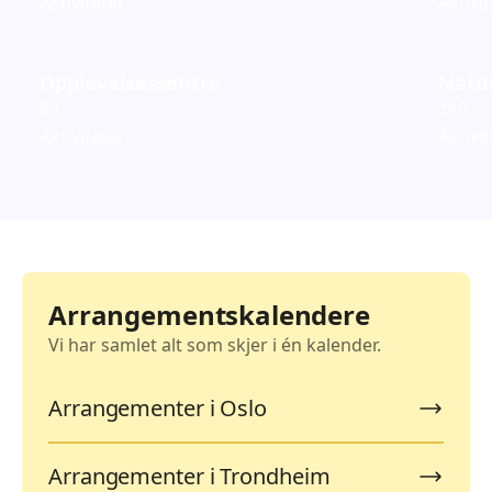
Aktiviteter
Aktivi
Opplevelsessentre
Natur
63
180
Aktiviteter
Aktivi
Arrangementskalendere
Vi har samlet alt som skjer i én kalender.
Arrangementer i Oslo
Arrangementer i Trondheim