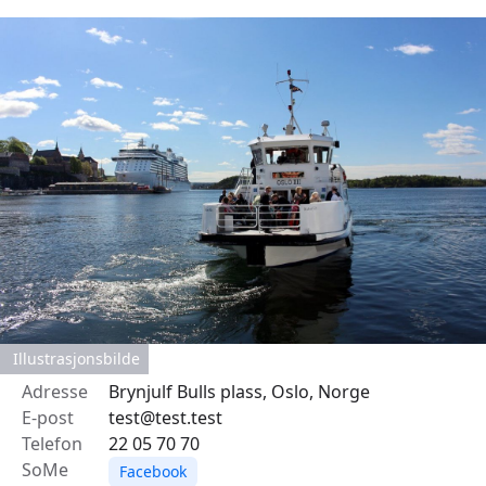
Illustrasjonsbilde
Adresse
Brynjulf Bulls plass, Oslo, Norge
E-post
test@test.test
Telefon
22 05 70 70
SoMe
Facebook