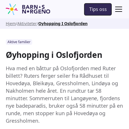
Tips oss
Hjem
Aktiviteter
Oyhopping I Oslofjorden
Aktive familier
Øyhopping i Oslofjorden
Hva med en båttur på Oslofjorden med Ruter
billett? Ruters ferger seiler fra Rådhuset til
Hovedøya, Bleikøya, Gressholmen, Lindøya og
Nakholmen hele året. En rundtur tar 58
minutter. Sommerruten til Langøyene, fjordens
nye badeparadis, bruker også 58 minutter på en
runde, men stopper kun på Hovedøya og
Gressholmen.