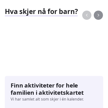
Hva skjer nå for barn?
Familiearrangementer
Barne
827
351
Arrangementer
Arran
Finn aktiviteter for hele
familien i aktivitetskartet
Vi har samlet alt som skjer i én kalender.