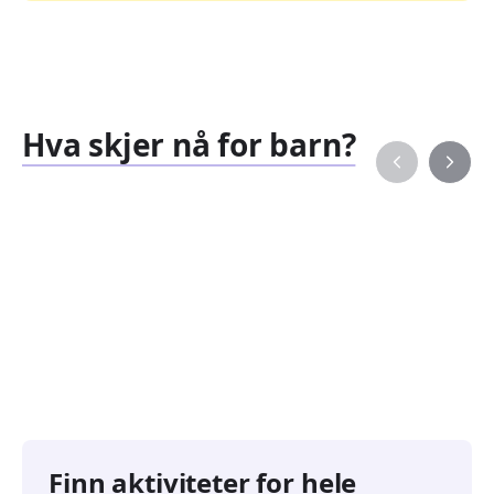
Hva skjer nå for barn?
Familiearrangementer
Barne
827
351
Arrangementer
Arran
Finn aktiviteter for hele