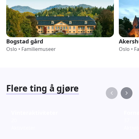
Bogstad gård
Akersh
Oslo
•
Familiemuseer
Oslo
•
F
Flere ting å gjøre
Vinteraktiviteter
Fornø
20
37
Aktiviteter
Aktivi