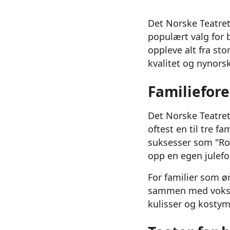
Det Norske Teatret
populært valg for b
oppleve alt fra st
kvalitet og nynor
Familiefore
Det Norske Teatret 
oftest en til tre fa
suksesser som "Ron
opp en egen julefor
For familier som ø
sammen med voksne
kulisser og kostyme