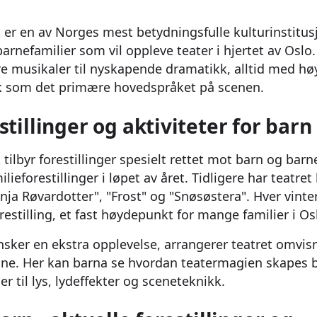
 er en av Norges mest betydningsfulle kulturinstitus
arnefamilier som vil oppleve teater i hjertet av Oslo.
ore musikaler til nyskapende dramatikk, alltid med hø
sk som det primære hovedspråket på scenen.
stillinger og aktiviteter for barn
tilbyr forestillinger spesielt rettet mot barn og barn
milieforestillinger i løpet av året. Tidligere har teatret
ja Røvardotter", "Frost" og "Snøsøstera". Hver vinte
estilling, et fast høydepunkt for mange familier i Os
nsker en ekstra opplevelse, arrangerer teatret omvis
. Her kan barna se hvordan teatermagien skapes b
r til lys, lydeffekter og sceneteknikk.