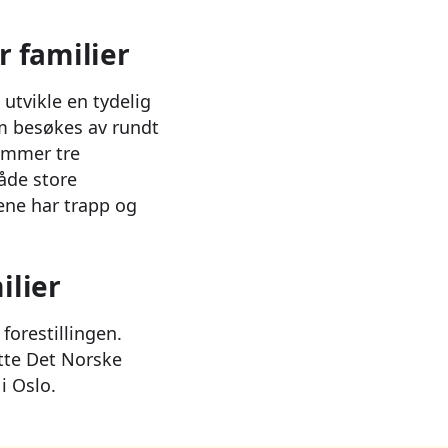
r familier
utvikle en tydelig
om besøkes av rundt
rommer tre
åde store
nene har trapp og
ilier
forestillingen.
tte Det Norske
i Oslo.