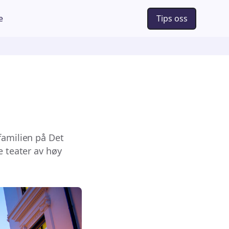
e
Tips oss
familien på Det
e teater av høy