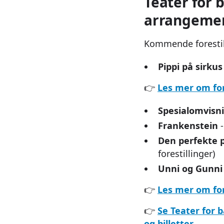
Teater for b
arrangeme
Kommende forestil
Pippi på sirkus
👉
Les mer om for
Spesialomvisni
Frankenstein
-
Den perfekte 
forestillinger)
Unni og Gunni
👉
Les mer om for
👉
Se Teater for 
og billetter
.