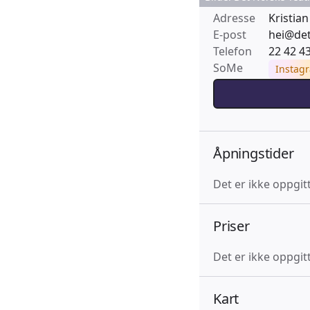
Adresse
Kristian
E-post
hei@det
Telefon
22 42 4
SoMe
Instag
Åpningstider
Det er ikke oppgit
Priser
Det er ikke oppgitt
Kart