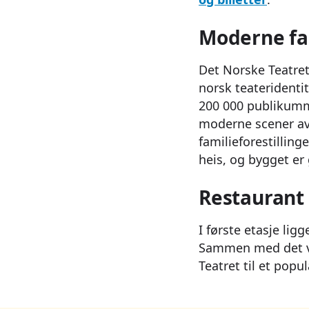
Moderne fas
Det Norske Teatret
norsk teateridenti
200 000 publikumme
moderne scener av 
familieforestillin
heis, og bygget er 
Restaurant 
I første etasje lig
Sammen med det va
Teatret til et popu