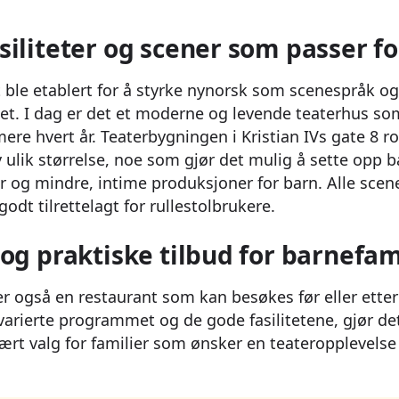
iliteter og scener som passer fo
 ble etablert for å styrke nynorsk som scenespråk og 
tet. I dag er det et moderne og levende teaterhus s
re hvert år. Teaterbygningen i Kristian IVs gate 8 
ulik størrelse, noe som gjør det mulig å sette opp b
ger og mindre, intime produksjoner for barn. Alle sce
godt tilrettelagt for rullestolbrukere.
og praktiske tilbud for barnefam
ger også en restaurant som kan besøkes før eller etter 
rierte programmet og de gode fasilitetene, gjør de
lært valg for familier som ønsker en teateropplevelse 