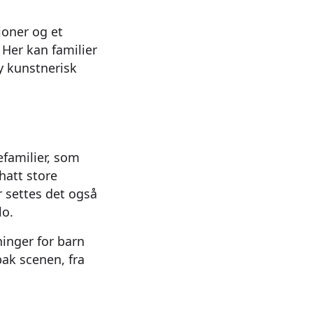
joner og et
 Her kan familier
y kunstnerisk
efamilier, som
 hatt store
r settes det også
lo.
ninger for barn
ak scenen, fra