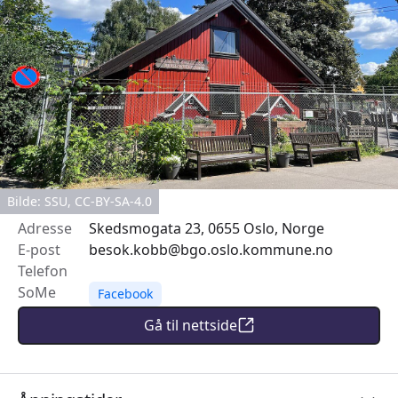
Bilde: SSU, CC-BY-SA-4.0
Adresse
Skedsmogata 23, 0655 Oslo, Norge
E-post
besok.kobb@bgo.oslo.kommune.no
Telefon
SoMe
Facebook
Gå til nettside