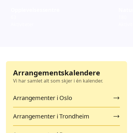
Opplevelsessentre
Natur
63
180
Aktiviteter
Aktivi
Arrangementskalendere
Vi har samlet alt som skjer i én kalender.
Arrangementer i Oslo
Arrangementer i Trondheim