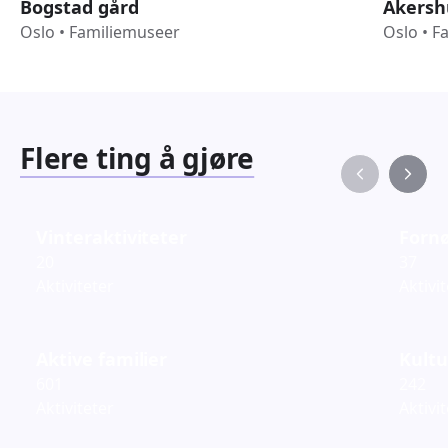
Bogstad gård
Akersh
Oslo
•
Familiemuseer
Oslo
•
F
Flere ting å gjøre
Vinteraktiviteter
Fornø
20
37
Aktiviteter
Aktivi
Aktive familier
Kultu
601
242
Aktiviteter
Aktivi