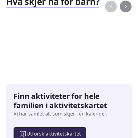
Hva skjer nå for barn?
Familiearrangementer
Barne
827
351
Arrangementer
Arran
Finn aktiviteter for hele
familien i aktivitetskartet
Vi har samlet alt som skjer i én kalender.
Utforsk aktivitetskartet