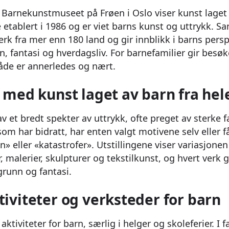
 Barnekunstmuseet på Frøen i Oslo viser kunst laget 
 etablert i 1986 og er viet barns kunst og uttrykk.
erk fra mer enn 180 land og gir innblikk i barns pers
, fantasi og hverdagsliv. For barnefamilier gir besøke
de er annerledes og nært.
r med kunst laget av barn fra he
 et bredt spekter av uttrykk, ofte preget av sterke f
om har bidratt, har enten valgt motivene selv eller f
n» eller «katastrofer». Utstillingene viser variasjonen
malerier, skulpturer og tekstilkunst, og hvert verk gi
grunn og fantasi.
tiviteter og verksteder for barn
aktiviteter for barn, særlig i helger og skoleferier. I 