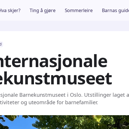
Hva skjer?
Ting å gjøre
Sommerleire
Barnas guid
d
nternasjonale
ekunstmuseet
sjonale Barnekunstmuseet i Oslo. Utstillinger laget a
tiviteter og uteområde for barnefamilier.