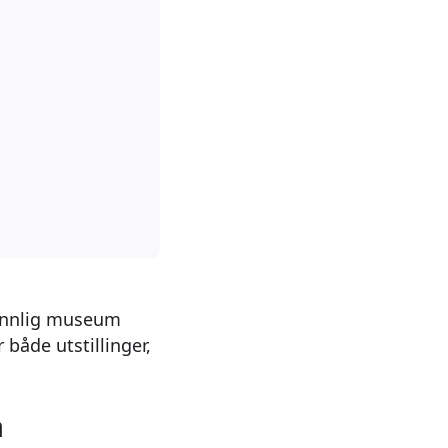
vennlig museum
 både utstillinger,
a