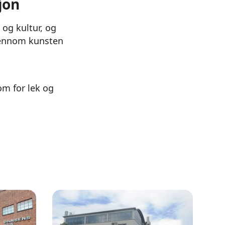
jon
 og kultur, og
 Gjennom kunsten
om for lek og