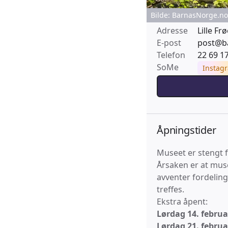
Bilde: BarnasNorge.no
Adresse
Lille Fr
E-post
post@b
Telefon
22 69 1
SoMe
Instag
Åpningstider
Museet er stengt f
Årsaken er at muse
avventer fordeling
treffes.
Ekstra åpent:
Lørdag 14. februa
Lørdag 21. februa