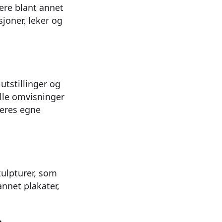
ere blant annet
sjoner, leker og
utstillinger og
tille omvisninger
geres egne
ulpturer, som
annet plakater,