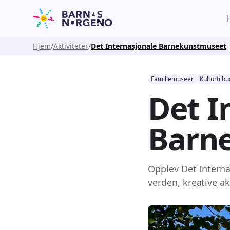
Hjem
Aktiviteter
Det Internasjonale Barnekunstmuseet
Familiemuseer
Kulturtilbu
Det I
Barn
Opplev Det Interna
verden, kreative ak