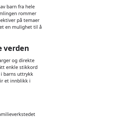
av barn fra hele
 Samlingen rommer
pektiver på temaer
t en mulighet til å
le verden
arger og direkte
ått enkle stikkord
 i barns uttrykk
r et innblikk i
familieverkstedet