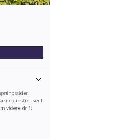
åpningstider.
6. Barnekunstmuseet
m videre drift