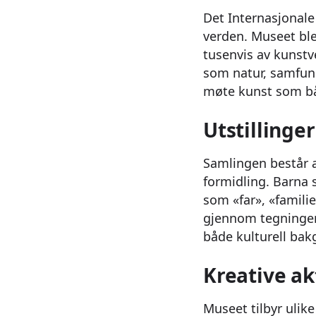
Det Internasjonale
verden. Museet ble
tusenvis av kunstv
som natur, samfunn
møte kunst som bå
Utstillinge
Samlingen består av
formidling. Barna s
som «far», «familie
gjennom tegninger, 
både kulturell bak
Kreative ak
Museet tilbyr ulike 