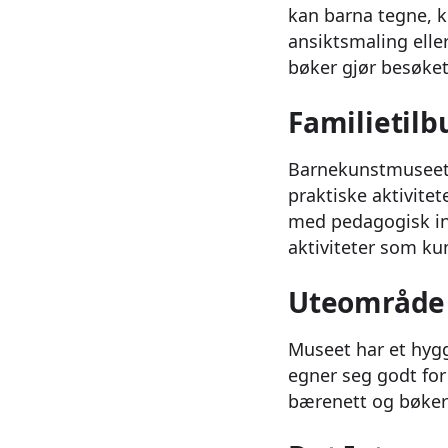
kan barna tegne, k
ansiktsmaling eller
bøker gjør besøket
Familietil
Barnekunstmuseet e
praktiske aktivitet
med pedagogisk inn
aktiviteter som ku
Uteområde o
Museet har et hyg
egner seg godt for
bærenett og bøker 