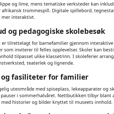
lippe og lime, mens tematiske verksteder kan inklud
 afrikansk trommespill. Digitale spillebord, tegnesta
 mer interaktivt.
bud og pedagogiske skolebesøk
r tilrettelagt for barnefamilier gjennom interaktive 
er som inviterer til felles opplevelser. Skoler kan bes
hold tilpasset ulike klassetrinn. I skoleferier arran
nstverksted, teaterlek og lignende.
g fasiliteter for familier
gelig uteområde med spiseplass, lekeapparater og sk
 pauser i sommerhalvåret. Nettbutikken tilbyr blant 
med historier og bilder knyttet til museets innhold.