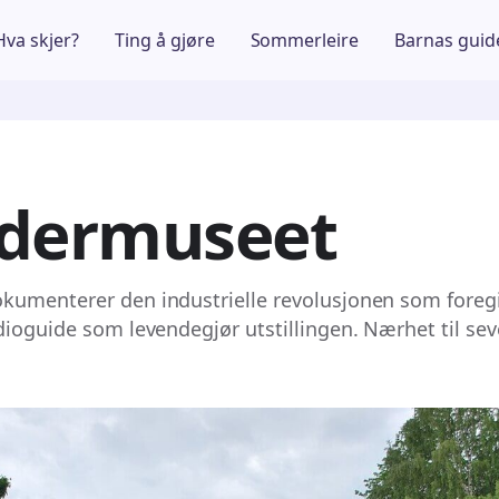
Hva skjer?
Ting å gjøre
Sommerleire
Barnas guid
idermuseet
kumenterer den industrielle revolusjonen som foreg
dioguide som levendegjør utstillingen. Nærhet til sev