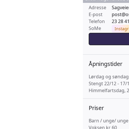
Adresse
Sagveie
E-post
post@o
Telefon
23 28 4
SoMe
Instag
Åpningstider
Lørdag og søndag:
Stengt 22/12 - 17/
Himmelfartsdag, 2
Priser
Barn / unge/ unge
Voksen kr 60