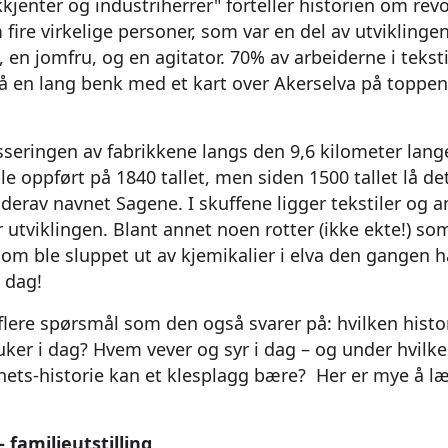
kkjenter og industriherrer" forteller historien om re
fire virkelige personer, som var en del av utviklingen
 en jomfru, og en agitator. 70% av arbeiderne i tekst
så en lang benk med et kart over Akerselva på toppen
asseringen av fabrikkene langs den 9,6 kilometer lange
le oppført på 1840 tallet, men siden 1500 tallet lå d
, derav navnet Sagene. I skuffene ligger tekstiler og 
 utviklingen. Blant annet noen rotter (ikke ekte!) som
 som ble sluppet ut av kjemikalier i elva den gangen
i dag!
r flere spørsmål som den også svarer på: hvilken histo
uker i dag? Hvem vever og syr i dag – og under hvilke
hets-historie kan et klesplagg bære? Her er mye å lære
- familieutstilling