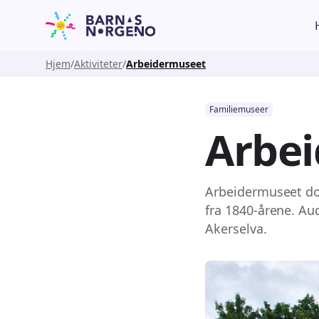
Hjem
Aktiviteter
Arbeidermuseet
Familiemuseer
Arbe
Arbeidermuseet do
fra 1840-årene. Au
Akerselva.