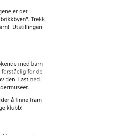
ggene er det
abrikkbyen". Trekk
arn! Utstillingen
søkende med barn
forståelig for de
av den. Last ned
idermuseet.
lder å finne fram
ge klubb!