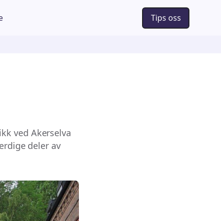
e
Tips oss
ikk ved Akerselva
erdige deler av