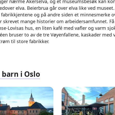
igger nærme Akerselva, og et museumsbesøk kan ko
edover elva. Beierbrua går over elva like ved museet.
fabrikkjentene og på andre siden et minnesmerke o
ar skrevet mange historier om arbeidersamfunnet. F
nse-Lovisas hus, en liten kafé med vafler og varm sjo
éen bruser to av de tre Vøyenfallene, kaskader med 
trøm til store fabrikker.
 barn i Oslo