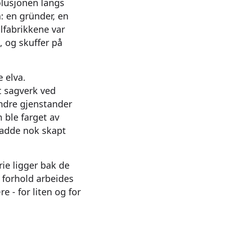
volusjonen langs
: en gründer, en
ilfabrikkene var
, og skuffer på
 elva.
et sagverk ved
andre gjenstander
 ble farget av
 hadde nok skapt
rie ligger bak de
 forhold arbeides
 - for liten og for