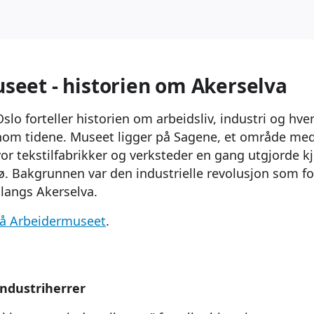
seet - historien om Akerselva
lo forteller historien om arbeidsliv, industri og hver
om tidene. Museet ligger på Sagene, et område med
vor tekstilfabrikker og verksteder en gang utgjorde k
ø. Bakgrunnen var den industrielle revolusjon som for
langs Akerselva.
på Arbeidermuseet
.
industriherrer