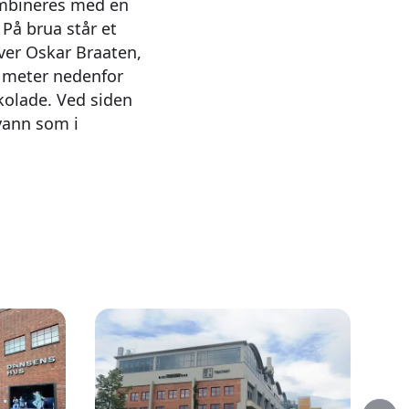
mbineres med en
 På brua står et
ver Oskar Braaten,
å meter nedenfor
kolade. Ved siden
vann som i