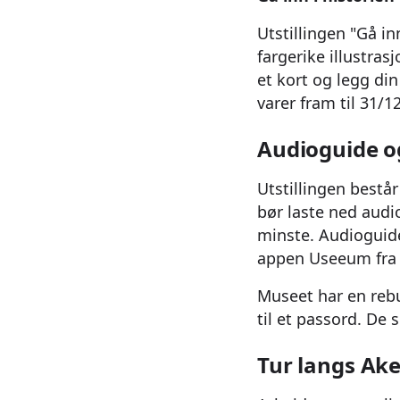
Utstillingen "Gå in
fargerike illustras
et kort og legg din
varer fram til 31/1
Audioguide og
Utstillingen best
bør laste ned audi
minste. Audioguiden
appen Useeum fra 
Museet har en rebu
til et passord. De
Tur langs Ake