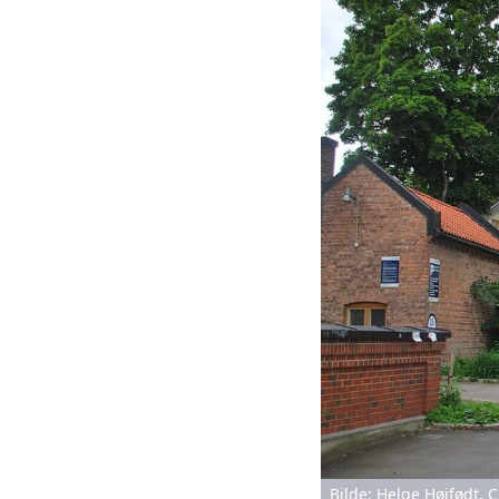
Bilde: Helge Høifødt,
C