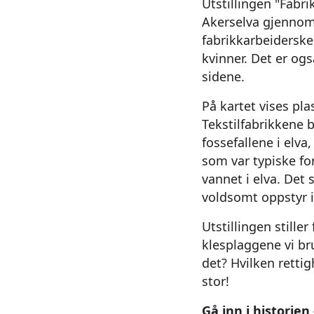
Utstillingen "Fabri
Akerselva gjennom 
fabrikkarbeiderske,
kvinner. Det er og
sidene.
På kartet vises pl
Tekstilfabrikkene b
fossefallene i elva
som var typiske for
vannet i elva. Det
voldsomt oppstyr 
Utstillingen stille
klesplaggene vi br
det? Hvilken rettig
stor!
Gå inn i historien 