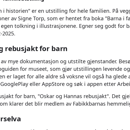
n i historien" er en utstilling for hele familien. På ve
joner av Signe Torp, som er hentet fra boka "Barna i f
 egen tolkning i illustrasjonene. Egner seg godt for b
2-2025.
 rebusjakt for barn
år av mye dokumentasjon og utstilte gjenstander. Be
oguiden for museet, som gjør utstillingen levende og 
 er laget for alle aldre så voksne vil også ha glede 
GooglePlay eller AppStore og søk i appen etter Arbe
sjakt for barn, "Oskar og Hannas rebusjakt". Det gje
 som klarer det blir medlem av Fabikkbarnas hemmeli
rselva