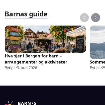
Barnas guide
Hva sjer i Bergen for barn –
arrangementer og aktiviteter
Sommer
Bytips
•
3. aug 2026
Bytips
•
2