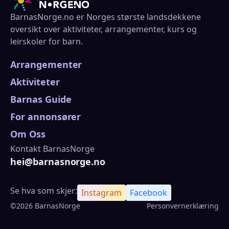
BarnasNorge.no er Norges største landsdekkene
oversikt over aktiviteter, arrangementer, kurs og
leirskoler for barn.
Arrangementer
Aktiviteter
Barnas Guide
For annonsører
Om Oss
Kontakt BarnasNorge
hei@barnasnorge.no
Se hva som skjer:
Instagram
Facebook
©2026 BarnasNorge
Personvernerklæring