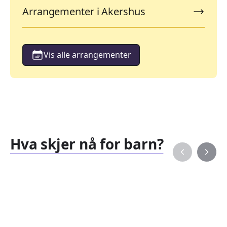
Arrangementer i Akershus
Vis alle arrangementer
Hva skjer nå for barn?
Familiearrangementer
Barne
827
351
Arrangementer
Arran