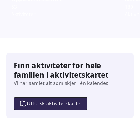
63
180
Aktiviteter
Aktivi
Finn aktiviteter for hele
familien i aktivitetskartet
Vi har samlet alt som skjer i én kalender.
Utforsk aktivitetskartet