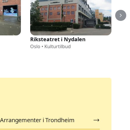
Riksteatret i Nydalen
Nor
Oslo
•
Kulturtilbud
Osl
Arrangementer i Trondheim