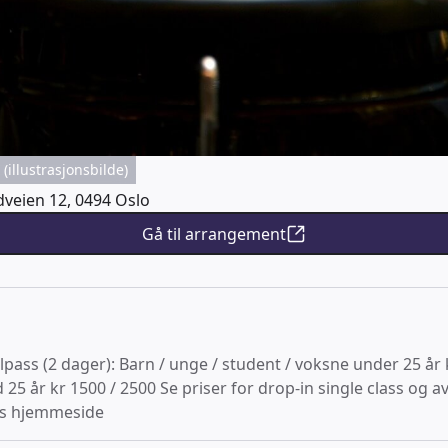
(illustrasjonsbilde)
veien 12, 0494 Oslo
Gå til arrangement
lpass (2 dager): Barn / unge / student / voksne under 25 år 
25 år kr 1500 / 2500 Se priser for drop-in single class og 
s hjemmeside