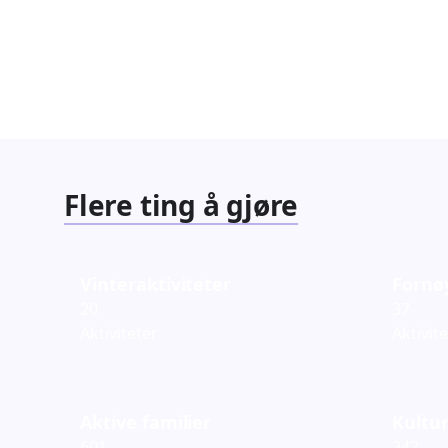
827
351
Arrangementer
Arrang
Flere ting å gjøre
Vinteraktiviteter
Fornø
20
37
Aktiviteter
Aktivit
Aktive familier
Kultur
601
242