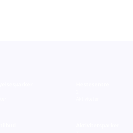
119
ementer
Arrangementer
yelsesparker
Hestesentre
2
eter
Aktiviteter
tilbud
Aktivitetsparker
7