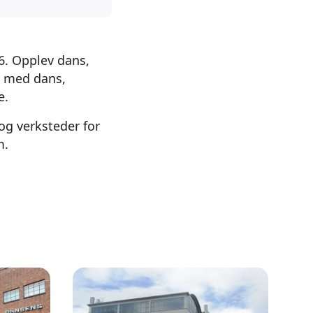
26. Opplev dans,
ed med dans,
e.
og verksteder for
m.