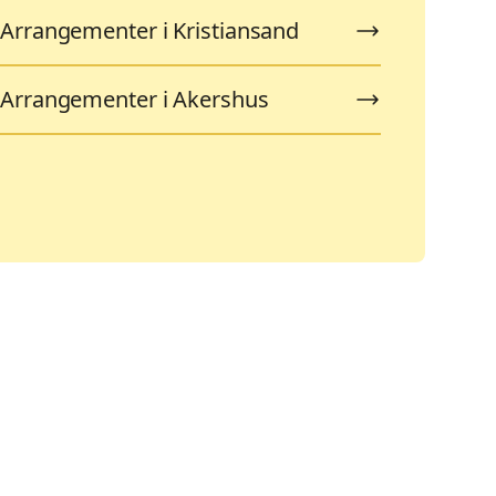
Arrangementer i Kristiansand
Arrangementer i Akershus
Ferieaktiviteter
K