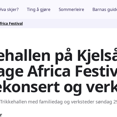
Hva skjer?
Ting å gjøre
Sommerleire
Barnas guid
rica Festival
ehallen på Kjels
age Africa Festiv
konsert og ver
 i Trikkehallen med familiedag og verksteder søndag 2
r