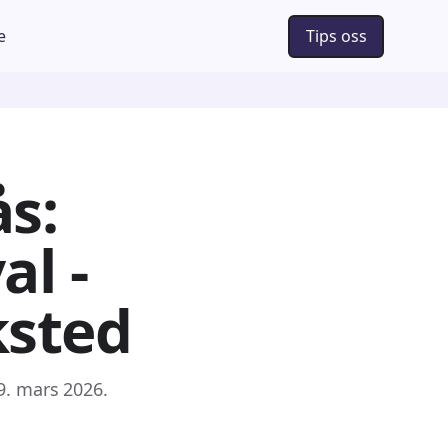
e
Tips oss
ås:
al -
ksted
9. mars 2026.