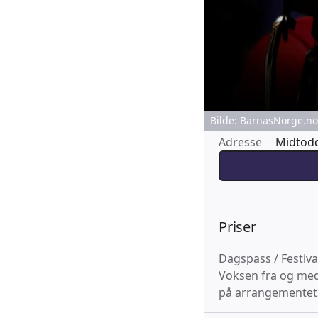
Bilde: BarnasNorge.no 
Adresse
Midtodd
Priser
Dagspass / Festiva
Voksen fra og med 
på arrangementet