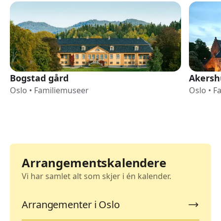
Bogstad gård
Akersh
Oslo
•
Familiemuseer
Oslo
•
F
Arrangementskalendere
Vi har samlet alt som skjer i én kalender.
Arrangementer i Oslo