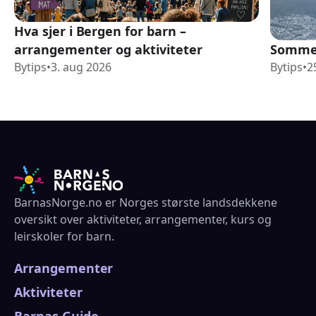
Hva sjer i Bergen for barn –
arrangementer og aktiviteter
Sommer
Bytips
•
3. aug 2026
Bytips
•
2
BarnasNorge.no er Norges største landsdekkene
oversikt over aktiviteter, arrangementer, kurs og
leirskoler for barn.
Arrangementer
Aktiviteter
Barnas Guide