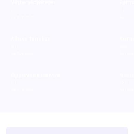
Vinteraktiviteter
Fornø
20
37
Aktiviteter
Aktivi
Aktive familier
Kultu
601
242
Aktiviteter
Aktivi
Opplevelsessentre
Natur
63
180
Aktiviteter
Aktivi