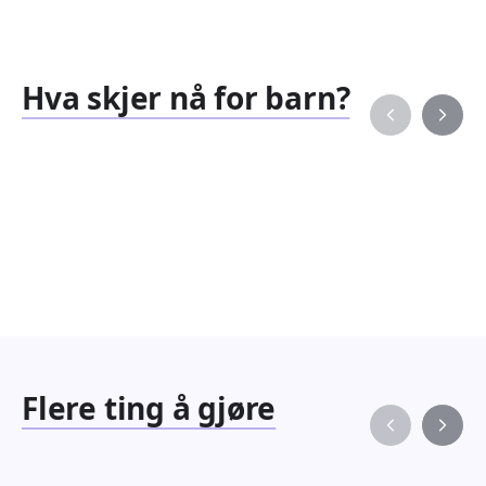
Hva skjer nå for barn?
Familiearrangementer
Barne
827
351
Arrangementer
Arran
Flere ting å gjøre