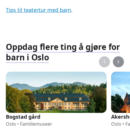
Tips til teatertur med barn
.
Oppdag flere ting å gjøre for
barn i Oslo
Bogstad gård
Akersh
Oslo
•
Familiemuseer
Oslo
•
F