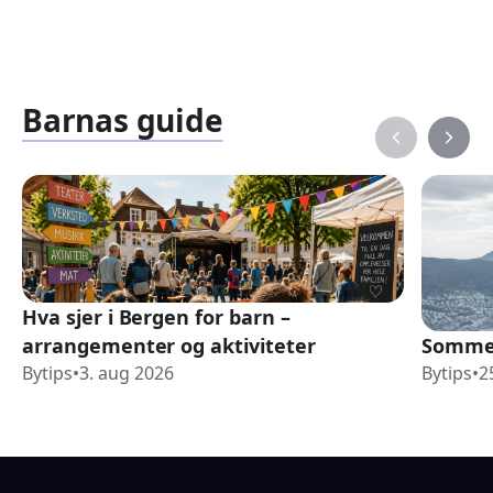
Barnas guide
Hva sjer i Bergen for barn –
arrangementer og aktiviteter
Sommer
Bytips
•
3. aug 2026
Bytips
•
2