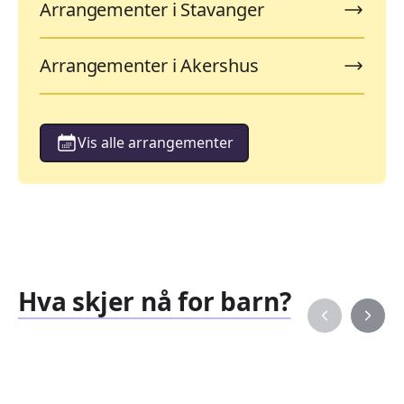
Arrangementer i Stavanger
Arrangementer i Akershus
Vis alle arrangementer
Hva skjer nå for barn?
Familiearrangementer
Barne
827
351