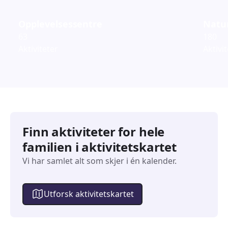
Opplevelsessentre
Natur
63
180
Aktiviteter
Aktivi
Finn aktiviteter for hele
familien i aktivitetskartet
Vi har samlet alt som skjer i én kalender.
Utforsk aktivitetskartet