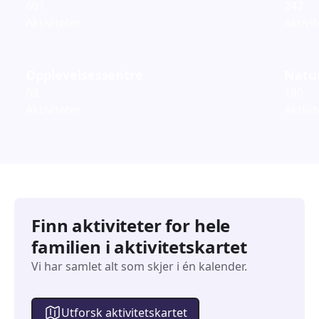
601
242
Aktiviteter
Aktivi
Opplevelsessentre
Natur
63
180
Aktiviteter
Aktivi
Finn aktiviteter for hele
familien i aktivitetskartet
Vi har samlet alt som skjer i én kalender.
Utforsk aktivitetskartet