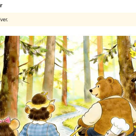
r
ver.