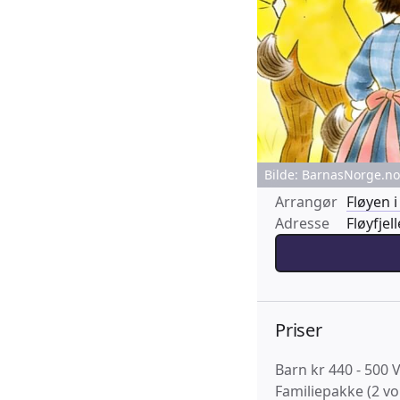
Bilde: BarnasNorge.no 
Arrangør
Fløyen 
Adresse
Fløyfjel
Priser
Barn kr 440 - 500 
Familiepakke (2 vo