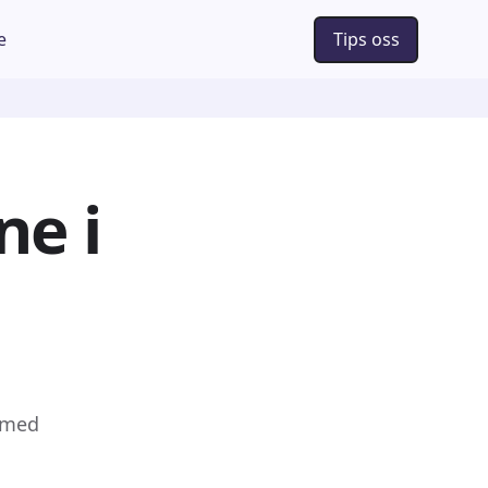
e
Tips oss
ne i
 med