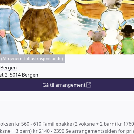
(AI-generert illustrasjonsbilde)
i Bergen
let 2, 5014 Bergen
Gå til arrangement
Voksen kr 560 - 610 Familiepakke (2 voksne + 2 barn) kr 1760
ksne + 3 barn) kr 2140 - 2390 Se arrangementssiden for pris