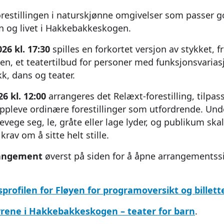
orestillingen i naturskjønne omgivelser som passer go
n og livet i Hakkebakkeskogen.
26 kl. 17:30
spilles en forkortet versjon av stykket, f
n, et teatertilbud for personer med funksjonsvaria
k, dans og teater.
6 kl. 12:00
arrangeres det Relæxt-forestilling, tilpas
ppleve ordinære forestillinger som utfordrende. Unde
evege seg, le, gråte eller lage lyder, og publikum sk
krav om å sitte helt stille.
rangement
øverst på siden for å åpne arrangementss
tsprofilen for Fløyen for programoversikt og billett
rene i Hakkebakkeskogen – teater for barn
.