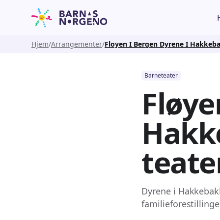
Hjem
Arrangementer
Floyen I Bergen Dyrene I Hakkeb
Barneteater
Fløye
Hakk
teate
Dyrene i Hakkebak
familieforestilling