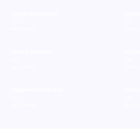
Vinteraktiviteter
Fornø
20
37
Aktiviteter
Aktivi
Aktive familier
Kultu
601
242
Aktiviteter
Aktivi
Opplevelsessentre
Natur
63
180
Aktiviteter
Aktivi