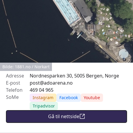
Bilde: 1881.no / Norkart
Adresse
Nordnesparken 30, 5005 Bergen, Norge
E-post
post@adoarena.no
Telefon
469 04 965
SoMe
Instagram
Facebook
Youtube
Tripadvisor
Gå til nettside