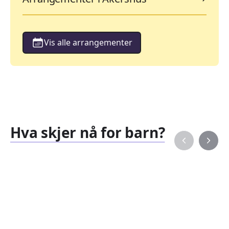
Vis alle arrangementer
Hva skjer nå for barn?
Familiearrangementer
Barne
827
351
Arrangementer
Arran