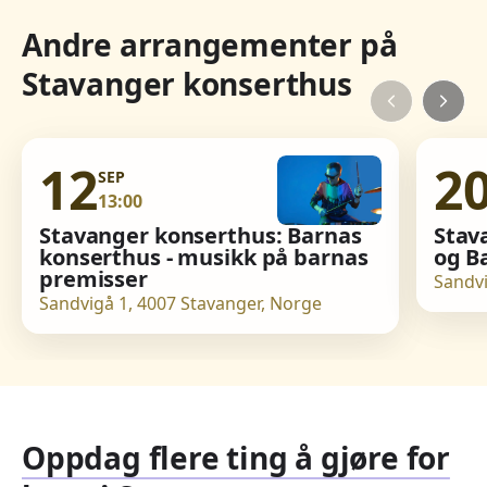
Andre arrangementer på
Stavanger konserthus
12
2
SEP
13:00
Stavanger konserthus: Barnas
Stav
konserthus - musikk på barnas
og Ba
premisser
Sandvi
Sandvigå 1, 4007 Stavanger, Norge
Oppdag flere ting å gjøre for