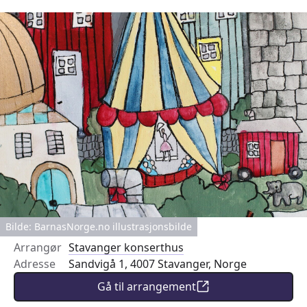
Bilde: BarnasNorge.no illustrasjonsbilde
Arrangør
Stavanger konserthus
Adresse
Sandvigå 1, 4007 Stavanger, Norge
Gå til arrangement