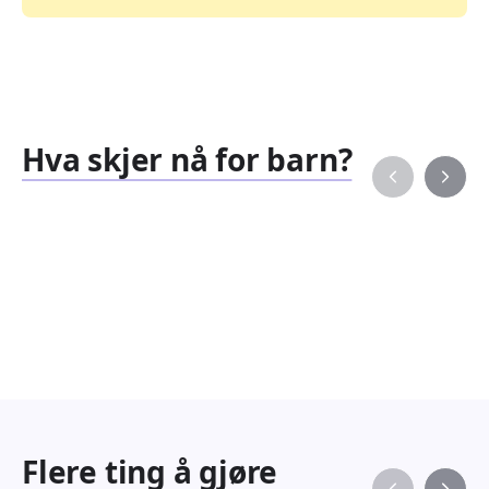
Hva skjer nå for barn?
Familiearrangementer
Barne
827
351
Arrangementer
Arran
Flere ting å gjøre