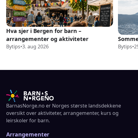
Hva sjer i Bergen for barn –
arrangementer og aktiviteter
Sommer
Bytips
•
3. aug 2026
Bytips
•
2
BarnasNorge.no er Norges største landsdekkene
oversikt over aktiviteter, arrangementer, kurs og
leirskoler for barn.
Arrangementer