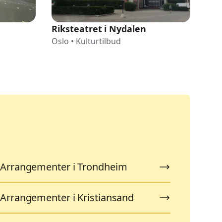
Riksteatret i Nydalen
Nor
Oslo
•
Kulturtilbud
Osl
Arrangementer i Trondheim
Arrangementer i Kristiansand