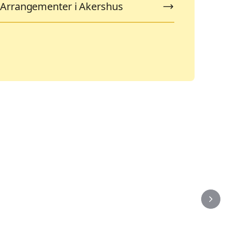
Arrangementer i Akershus
Ferieaktiviteter
K
103
9
Arrangementer
A