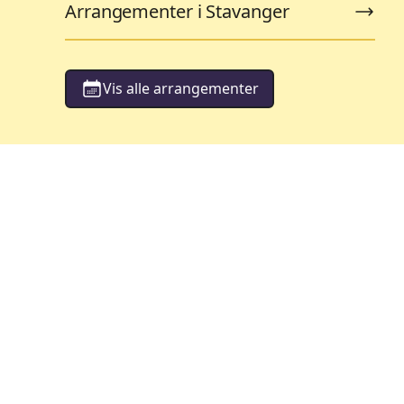
Arrangementer i Stavanger
Vis alle arrangementer
orestillinger
Barneteater
119
ementer
Arrangementer