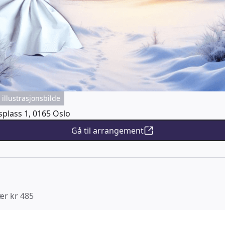
illustrasjonsbilde
splass 1, 0165 Oslo
Gå til arrangement
ær kr 485