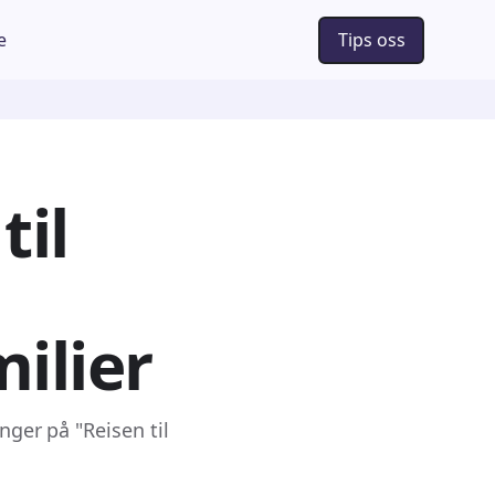
e
Tips oss
til
milier
nger på "Reisen til