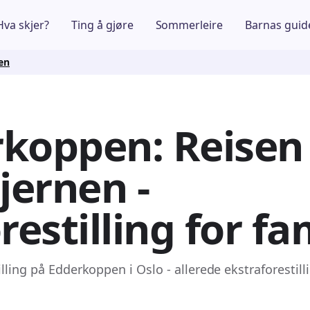
Hva skjer?
Ting å gjøre
Sommerleire
Barnas guid
en
koppen: Reisen 
tjernen -
restilling for fa
lling på Edderkoppen i Oslo - allerede ekstraforestilli