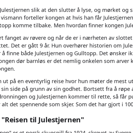
ulestjernen slik at den slutter å lyse, og mørket og
 vismann forteller kongen at hvis han får Julestjernen 
lltopp komme tilbake. Men hvordan finner kongen Jul
t fanget av røvere og når de er i nærheten av slottet 
lottet. Det er gått 9 år. Hun overhører historien om Jul
å finne både Julestjernen og Gulltopp. Det ønsker 
kongen dør barnløs er det nemlig onkelen som arver 
kongen.
ut på en eventyrlig reise hvor hun møter de mest ut
sin side på grunn av sin godhet. Bortsett fra å røpe a
dronningen og Julestjernen kommer til rette, så får 
 alt det spennende som skjer. Som det har gjort i 100
"Reisen til Julestjernen"
ernen" er et norsk skuespill fra 1924, skrevet av Sverre