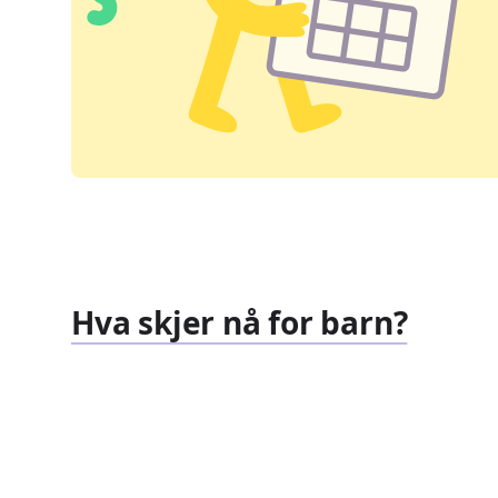
Hva skjer nå for barn?
Familiearrangementer
Barnef
827
351
Arrangementer
Arrang