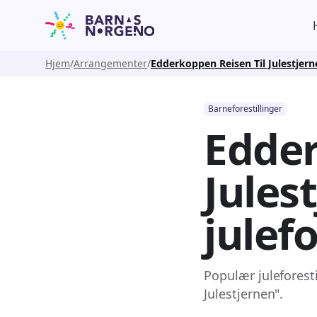
Hjem
Arrangementer
Edderkoppen Reisen Til Julestjern
Barneforestillinger
Edder
Jules
julefo
Populær juleforesti
Julestjernen".