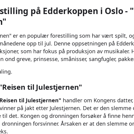
stilling på Edderkoppen i Oslo - "
n"
ernen" er en populær forestilling som har vært spilt, og
 månedene opp til jul. Denne oppsetningen på Edder
sjoner, som har fokus på produksjon av musikaler. H
n ond greve, prinsesse, smånisser, sangfugler, pakke
ling.
"Reisen til Julestjernen"
Reisen til Julestjernen"
handler om Kongens datter,
vinner på jakt etter Julestjernen. Det er den slemm
 til det. Kongen og dronningen forsøker å finne hen
så dronningen forsvinner. Årsaken er at den slemme on
ks.