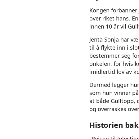
Kongen forbanner J
over riket hans. En
innen 10 år vil Gu
Jenta Sonja har vær
til å flykte inn i s
bestemmer seg for 
onkelen, for hvis 
imidlertid lov av 
Dermed legger hun 
som hun vinner på 
at både Gulltopp, 
og overraskes over
Historien bak 
"Reisen til Julestj