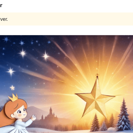
r
ver.