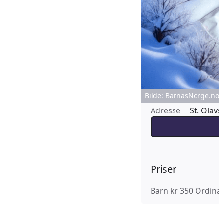
Bilde: BarnasNorge.no 
Adresse
St. Olav
Priser
Barn kr 350 Ordin