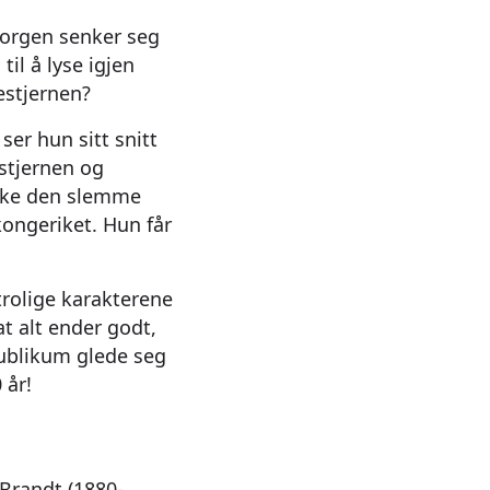
 sorgen senker seg
til å lyse igjen
estjernen?
ser hun sitt snitt
estjernen og
ikke den slemme
kongeriket. Hun får
rolige karakterene
t alt ender godt,
publikum glede seg
 år!
 Brandt (1880-