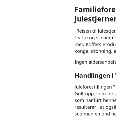
Familiefore
Julestjerne
"Reisen til Julestj
teatre og scener i
med Koffers Produk
konge, dronning, e
Ingen aldersanbefa
Handlingen i 
Juleforestillingen
"
Gulltopp, som fors
som har lurt henne
resulterer i at og
seg med en ond he