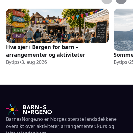
Hva sjer i Bergen for barn –
arrangementer og aktiviteter
Sommer
Bytips
•
3. aug 2026
Bytips
•
2
BarnasNorge.no er Norges største landsdekkene
oversikt over aktiviteter, arrangementer, kurs og