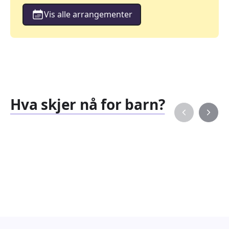
Vis alle arrangementer
Hva skjer nå for barn?
Familiearrangementer
Barne
827
351
Arrangementer
Arran