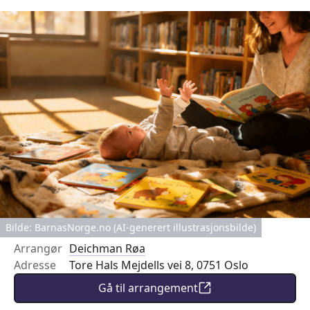
Bilde: BarnasNorge.no (AI-generert illustrasjonsbilde)
Arrangør
Deichman Røa
Adresse
Tore Hals Mejdells vei 8, 0751 Oslo
Gå til arrangement