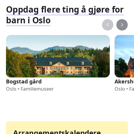
Oppdag flere ting å gjøre for
barn i Oslo
Bogstad gård
Akersh
Oslo
•
Familiemuseer
Oslo
•
F
Arrangementskalendere