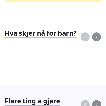
Hva skjer nå for barn?
Familiearrangementer
Barne
827
351
Arrangementer
Arran
Flere ting å gjøre