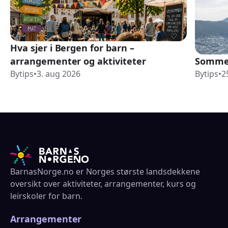
Hva sjer i Bergen for barn –
arrangementer og aktiviteter
Sommer
Bytips
•
3. aug 2026
Bytips
•
2
BarnasNorge.no er Norges største landsdekkene
oversikt over aktiviteter, arrangementer, kurs og
leirskoler for barn.
Arrangementer