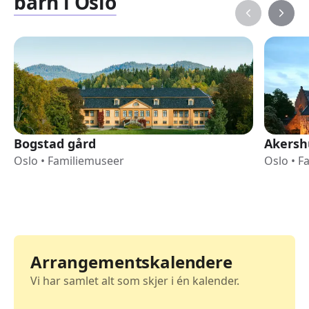
barn i Oslo
Bogstad gård
Akersh
Oslo
•
Familiemuseer
Oslo
•
F
Arrangementskalendere
Vi har samlet alt som skjer i én kalender.