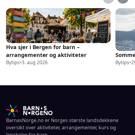
Hva sjer i Bergen for barn –
arrangementer og aktiviteter
Sommer
Bytips
•
3. aug 2026
Bytips
•
2
BarnasNorge.no er Norges største landsdekkene
oversikt over aktiviteter, arrangementer, kurs og
leirskoler for barn.