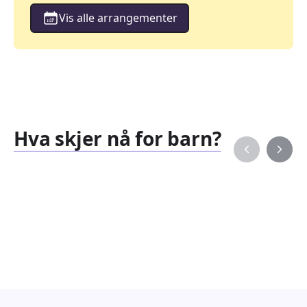
Vis alle arrangementer
Hva skjer nå for barn?
Familiearrangementer
Barne
827
351
Arrangementer
Arran