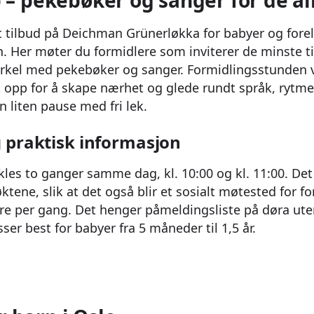
 – pekebøker og sanger for de al
t tilbud på Deichman Grünerløkka for babyer og forel
Her møter du formidlere som inviterer de minste ti
sirkel med pekebøker og sanger. Formidlingsstunden 
t opp for å skape nærhet og glede rundt språk, rytme 
n liten pause med fri lek.
 praktisk informasjon
kles to ganger samme dag, kl. 10:00 og kl. 11:00. Det
ene, slik at det også blir et sosialt møtested for fo
kere per gang. Det henger påmeldingsliste på døra ute
er best for babyer fra 5 måneder til 1,5 år.