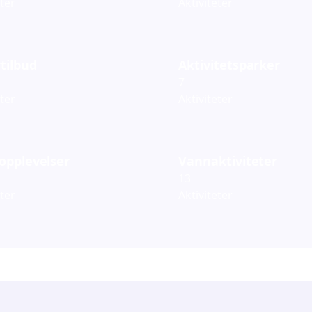
eter
Aktiviteter
tilbud
Aktivitetsparker
7
eter
Aktiviteter
opplevelser
Vannaktiviteter
13
eter
Aktiviteter