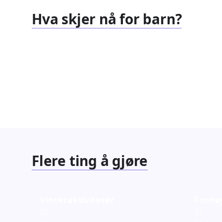
Hva skjer nå for barn?
Familiearrangementer
Barnef
827
351
Arrangementer
Arrang
Flere ting å gjøre
Vinteraktiviteter
Fornø
20
37