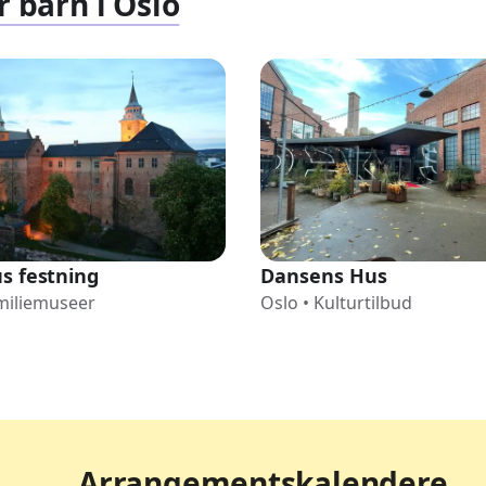
r barn i Oslo
s festning
Dansens Hus
miliemuseer
Oslo
•
Kulturtilbud
Arrangementskalendere