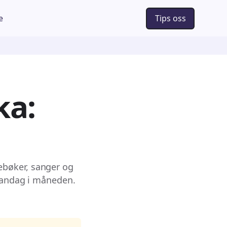
e
Tips oss
ka:
ebøker, sanger og
 mandag i måneden.