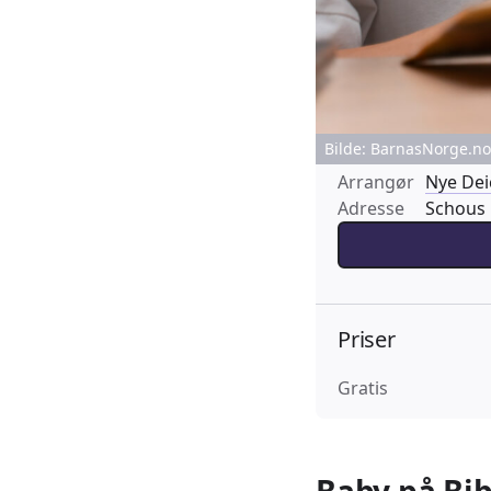
Bilde: BarnasNorge.no 
Arrangør
Nye De
Adresse
Schous 
Priser
Gratis