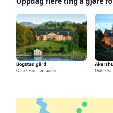
Oppdag flere ting å gjøre fo
Bogstad gård
Akershu
Oslo
•
Familiemuseer
Oslo
•
Fa