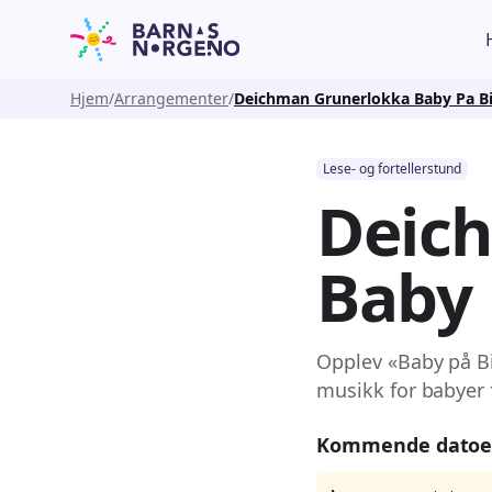
Hjem
Arrangementer
Deichman Grunerlokka Baby Pa B
Lese- og fortellerstund
Deic
Baby 
Opplev «Baby på B
musikk for babyer 
Kommende datoe