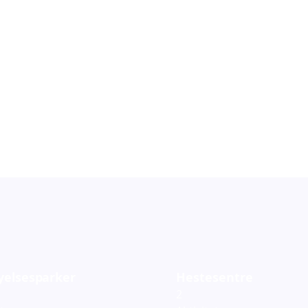
orestillinger
Barneteater
119
ementer
Arrangementer
yelsesparker
Hestesentre
2