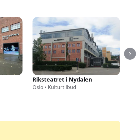
Riksteatret i Nydalen
Nor
Oslo
•
Kulturtilbud
Osl