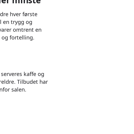
ler minste
dre hver første
l en trygg og
varer omtrent en
og fortelling.
 serveres kaffe og
reldre. Tilbudet har
nfor salen.