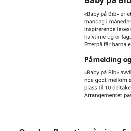
Baby på Bib
«Baby på Bib» er e
mandag i måneden. 
inspirerende lese
halvtime og er lag
Etterpå får barna e
Påmelding og
«Baby på Bib» avvi
noe godt mellom økt
plass til 10 delta
Arrangementet pass