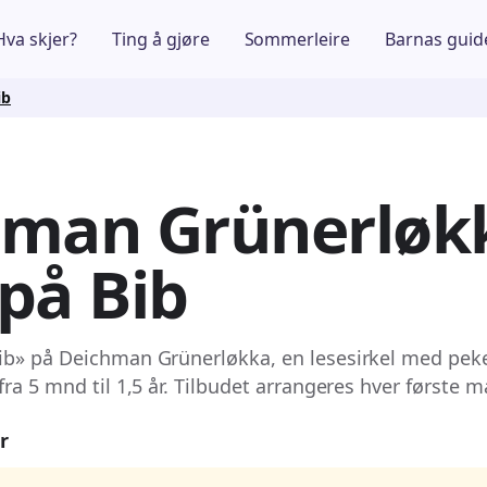
Hva skjer?
Ting å gjøre
Sommerleire
Barnas guid
ib
hman Grünerløk
på Bib
ib» på Deichman Grünerløkka, en lesesirkel med pek
fra 5 mnd til 1,5 år. Tilbudet arrangeres hver første
r