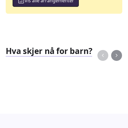
Vis alle arrangementer
Hva skjer nå for barn?
Familiearrangementer
Barne
827
351
Arrangementer
Arran