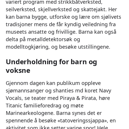
variert program med strikkbåtverksted,
seilverksted, skjellverksted og skattejakt. Her
kan barna bygge, utforske og lære om sjølivets
tradisjoner mens de får kyndig veiledning fra
museets ansatte og frivillige. Barna kan også
delta på metalldetektorsøk og
modelltogkjøring, og besøke utstillingene.
Underholdning for barn og
voksne
Gjennom dagen kan publikum oppleve
sjømannsanger og shanties md koret Navy
Vocals, se teater med Piraya & Pirata, høre
Titanic familieforedrag og møte
Marinearkeologene. Barna synes det er
spennende å besøke «tatoveringssjappa», en
aktivitet som ikke setter varige spor! Hele