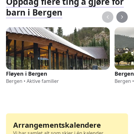
Oppdag flere ting å gjøre for
barn i Bergen
Fløyen i Bergen
Bergen
Bergen
•
Aktive familier
Bergen
•
Arrangementskalendere
Vi har samlet alt som skjer i én kalender.