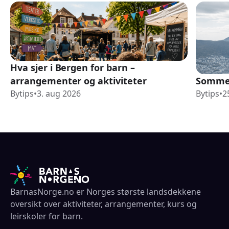
Hva sjer i Bergen for barn –
arrangementer og aktiviteter
Sommer
Bytips
•
3. aug 2026
Bytips
•
2
BarnasNorge.no er Norges største landsdekkene
oversikt over aktiviteter, arrangementer, kurs og
leirskoler for barn.