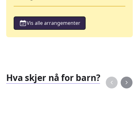
Vis alle arrangementer
Hva skjer nå for barn?
Familiearrangementer
Barne
827
351
Arrangementer
Arran