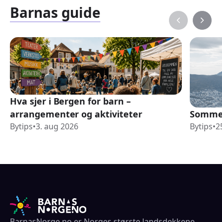
Barnas guide
Hva sjer i Bergen for barn –
arrangementer og aktiviteter
Sommer
Bytips
•
3. aug 2026
Bytips
•
2
BarnasNorge.no er Norges største landsdekkene