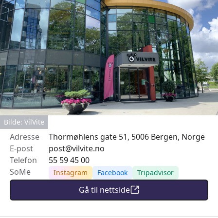
Bilde: VilVite
Adresse
Thormøhlens gate 51, 5006 Bergen, Norge
E-post
post@vilvite.no
Telefon
55 59 45 00
SoMe
Instagram
Facebook
Tripadvisor
Gå til nettside