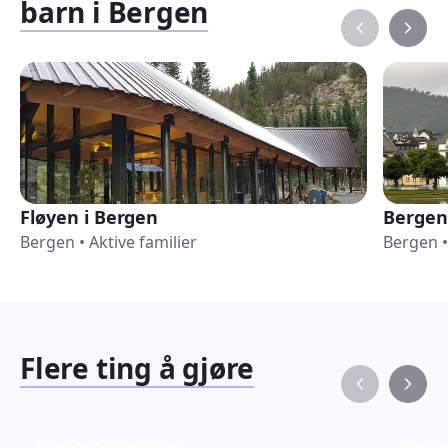
barn i Bergen
Fløyen i Bergen
Bergen
Bergen
•
Aktive familier
Bergen
•
Flere ting å gjøre
Vinteraktiviteter
Fornø