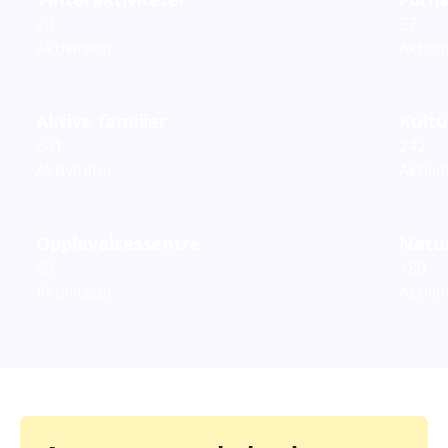
20
37
Aktiviteter
Aktivi
Aktive familier
Kultu
601
242
Aktiviteter
Aktivi
Opplevelsessentre
Natur
63
180
Aktiviteter
Aktivi