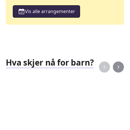
Vis alle arrangementer
Hva skjer nå for barn?
Familiearrangementer
Barne
827
351
Arrangementer
Arran