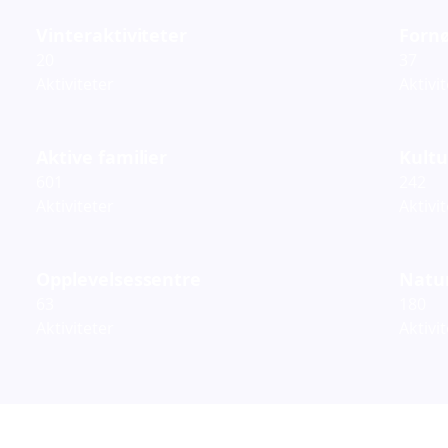
Vinteraktiviteter
Fornø
20
37
Aktiviteter
Aktivi
Aktive familier
Kultu
601
242
Aktiviteter
Aktivi
Opplevelsessentre
Natur
63
180
Aktiviteter
Aktivi