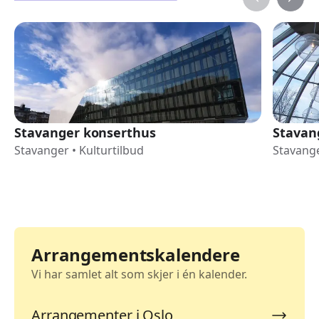
Stavanger konserthus
Stavan
Stavanger
•
Kulturtilbud
Stavang
Arrangementskalendere
Vi har samlet alt som skjer i én kalender.
Arrangementer i Oslo