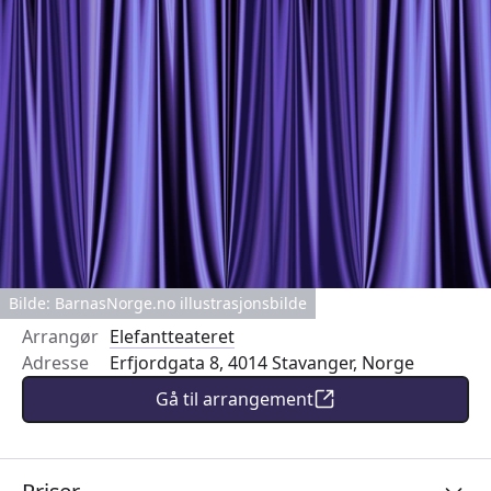
Bilde: BarnasNorge.no illustrasjonsbilde
Arrangør
Elefantteateret
Adresse
Erfjordgata 8, 4014 Stavanger, Norge
Gå til arrangement