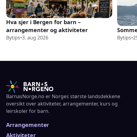
Hva sjer i Bergen for barn –
arrangementer og aktiviteter
Sommer
Bytips
•
3. aug 2026
Bytips
•
2
BarnasNorge.no er Norges største landsdekkene
oversikt over aktiviteter, arrangementer, kurs og
leirskoler for barn.
Arrangementer
Aktiviteter