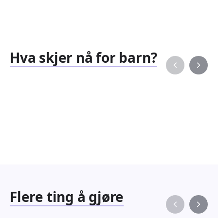
Hva skjer nå for barn?
Familiearrangementer
Barne
827
351
Arrangementer
Arran
Flere ting å gjøre