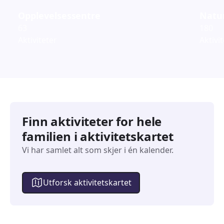
Opplevelsessentre
Natur
63
180
Aktiviteter
Aktivi
Finn aktiviteter for hele
familien i aktivitetskartet
Vi har samlet alt som skjer i én kalender.
Utforsk aktivitetskartet