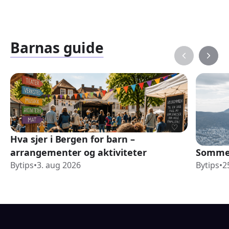
Barnas guide
Hva sjer i Bergen for barn –
arrangementer og aktiviteter
Sommer
Bytips
•
3. aug 2026
Bytips
•
2