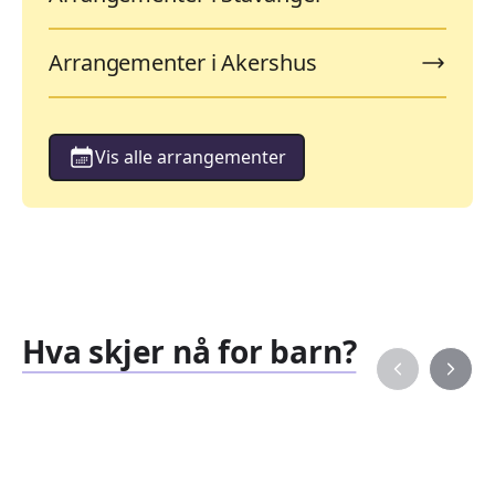
Arrangementer i Akershus
Vis alle arrangementer
Hva skjer nå for barn?
Familiearrangementer
Barne
827
351
Arrangementer
Arran