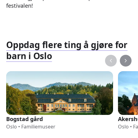
festivalen!
Oppdag flere ting å gjøre for
barn i Oslo
Bogstad gård
Akersh
Oslo
•
Familiemuseer
Oslo
•
F