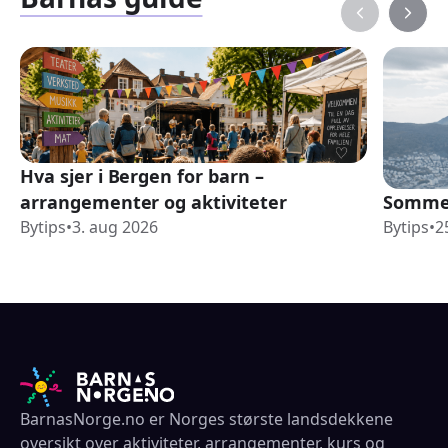
Hva sjer i Bergen for barn –
arrangementer og aktiviteter
Sommer
Bytips
•
3. aug 2026
Bytips
•
2
BarnasNorge.no er Norges største landsdekkene
oversikt over aktiviteter, arrangementer, kurs og