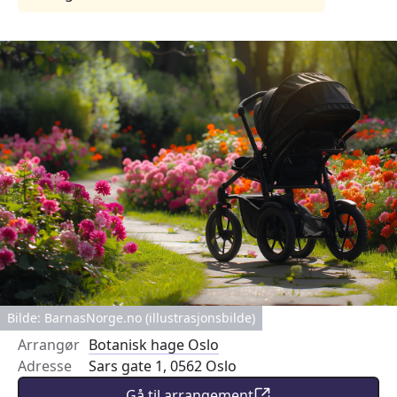
Bilde: BarnasNorge.no (illustrasjonsbilde)
Arrangør
Botanisk hage Oslo
Adresse
Sars gate 1, 0562 Oslo
Gå til arrangement