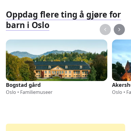
Oppdag flere ting å gjøre for
barn i Oslo
Bogstad gård
Akersh
Oslo
•
Familiemuseer
Oslo
•
F