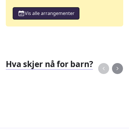
Vis alle arrangementer
Hva skjer nå for barn?
Familiearrangementer
Barne
827
351
Arrangementer
Arran