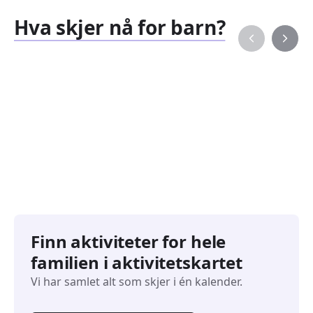
Hva skjer nå for barn?
Familiearrangementer
Barne
827
351
Arrangementer
Arran
Finn aktiviteter for hele
familien i aktivitetskartet
Vi har samlet alt som skjer i én kalender.