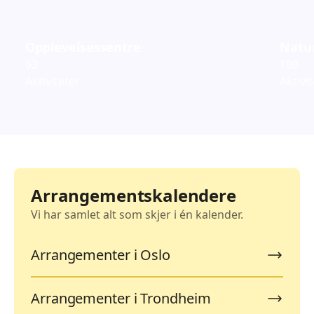
Opplevelsessentre
Natur
63
180
Aktiviteter
Aktivi
Arrangementskalendere
Vi har samlet alt som skjer i én kalender.
Arrangementer i Oslo
Arrangementer i Trondheim