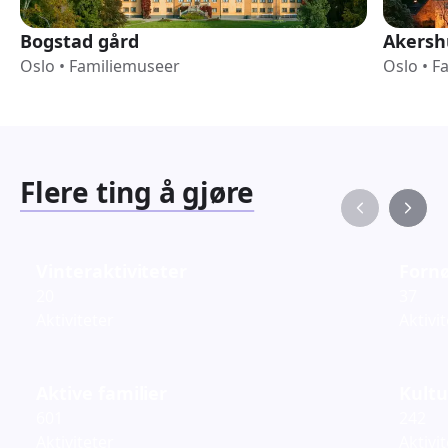
Bogstad gård
Akersh
Oslo
•
Familiemuseer
Oslo
•
F
Flere ting å gjøre
Vinteraktiviteter
Fornø
20
37
Aktiviteter
Aktivi
Aktive familier
Kultu
601
242
Aktiviteter
Aktivi