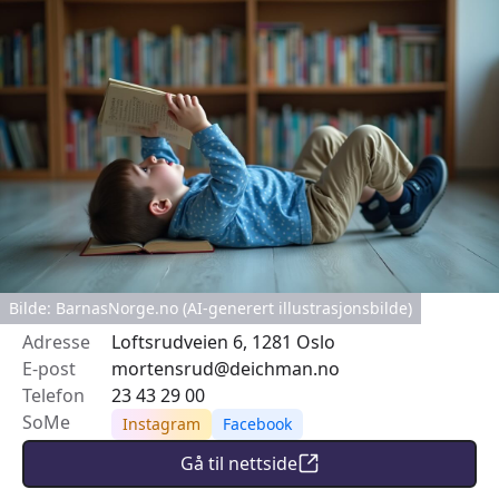
Bilde: BarnasNorge.no (AI-generert illustrasjonsbilde)
Adresse
Loftsrudveien 6, 1281 Oslo
E-post
mortensrud@deichman.no
Telefon
23 43 29 00
SoMe
Instagram
Facebook
Gå til nettside