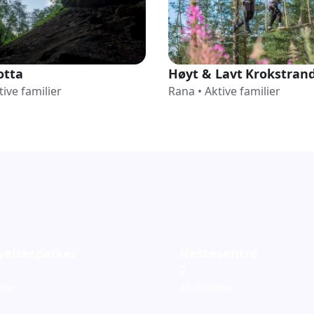
otta
Høyt & Lavt Krokstran
tive familier
Rana
•
Aktive familier
yelsesparker
Hestesentre
2
eter
Aktiviteter