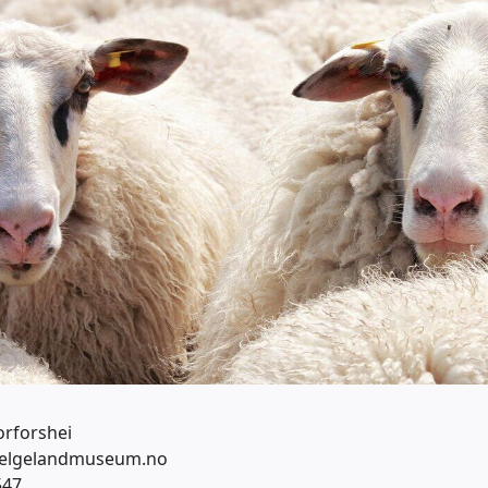
orforshei
elgelandmuseum.no
547