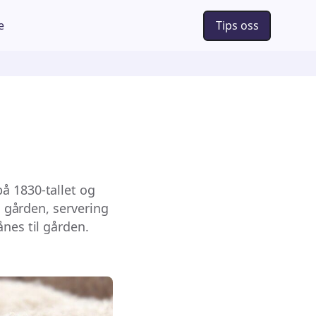
e
Tips oss
å 1830-tallet og
å gården, servering
nes til gården.