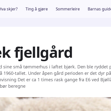
Hva skjer?
Ting å gjøre
Sommerleire
Barnas guid
k fjellgård
 sine små tømmerhus i laftet bjørk. Den ble ryddet p
t på 1960-tallet. Under åpen gård perioden er det dyr p
visning Det er ca 1 times rask gange fra E6 ved Bjøllå
 bør beregne