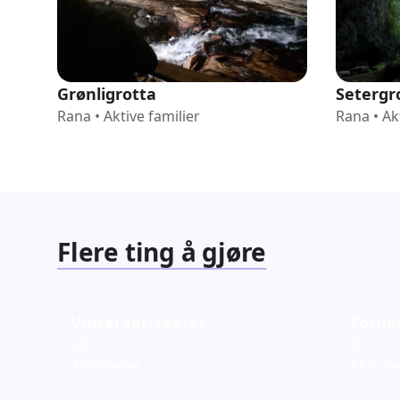
Grønligrotta
Setergr
Rana
•
Aktive familier
Rana
•
Ak
Flere ting å gjøre
Vinteraktiviteter
Fornø
20
37
Aktiviteter
Aktivit