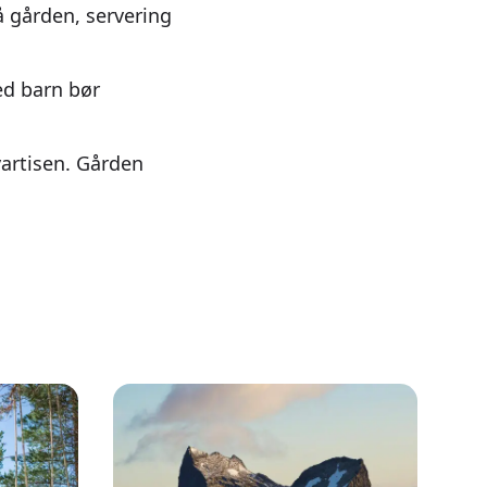
på gården, servering
ed barn bør
vartisen. Gården