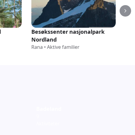
d
Besøkssenter nasjonalpark
Ste
Nordland
Ran
Rana
•
Aktive familier
Badeland
9
Aktiviteter