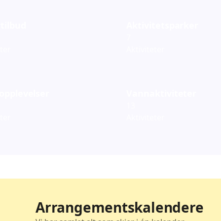
tilbud
Aktivitetsparker
7
eter
Aktiviteter
opplevelser
Vannaktiviteter
13
eter
Aktiviteter
Arrangementskalendere