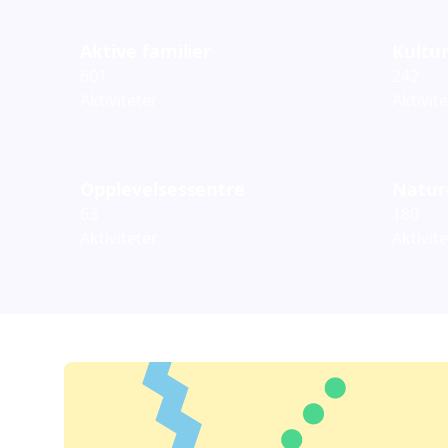
Aktive familier
Kultur
601
242
Aktiviteter
Aktivit
Opplevelsessentre
Natur
63
180
Aktiviteter
Aktivit