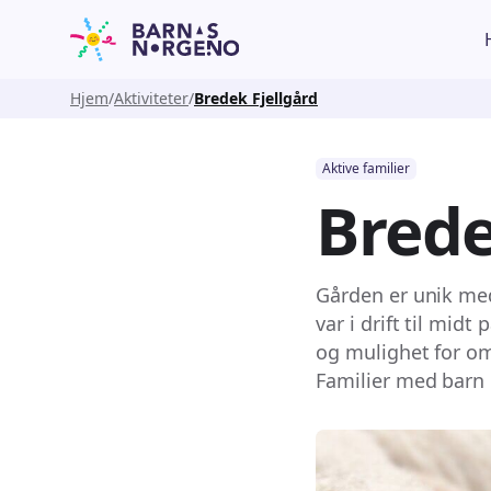
Hjem
Aktiviteter
Bredek Fjellgård
Aktive familier
Brede
Gården er unik med
var i drift til mid
og mulighet for om
Familier med barn