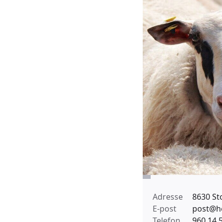
Adresse
8630 St
E-post
post@h
Telefon
960 14 