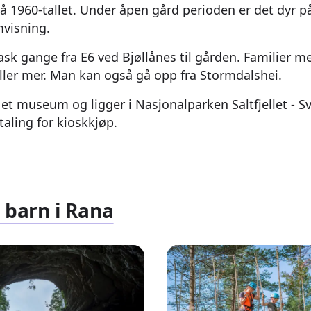
t på 1960-tallet. Under åpen gård perioden er det dyr 
mvisning.
rask gange fra E6 ved Bjøllånes til gården. Familier m
ller mer. Man kan også gå opp fra Stormdalshei.
 et museum og ligger i Nasjonalparken Saltfjellet - S
taling for kioskkjøp.
 barn i Rana