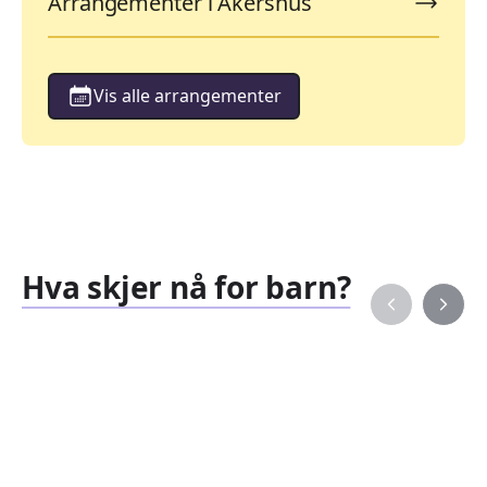
Arrangementer i Akershus
Vis alle arrangementer
Hva skjer nå for barn?
Familiearrangementer
Barne
827
351
Arrangementer
Arran