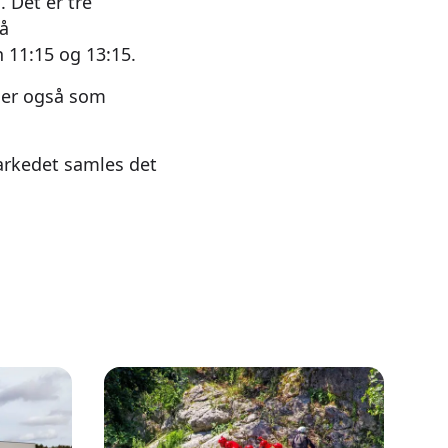
. Det er tre
på
 11:15 og 13:15.
lder også som
arkedet samles det