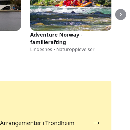
Adventure Norway -
Lin
familierafting
Lin
Lindesnes
•
Naturopplevelser
Arrangementer i Trondheim