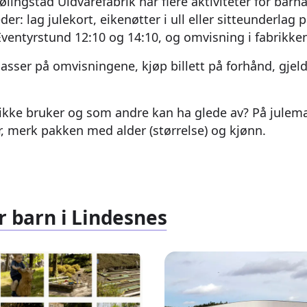
lingstad Uldvarefabrik har flere aktiviteter for barna
der: lag julekort, eikenøtter i ull eller sitteunderlag 
Eventyrstund 12:10 og 14:10, og omvisning i fabrikken
lasser på omvisningene, kjøp billett på forhånd, gje
 ikke bruker og som andre kan ha glede av? På julem
, merk pakken med alder (størrelse) og kjønn.
r barn i Lindesnes