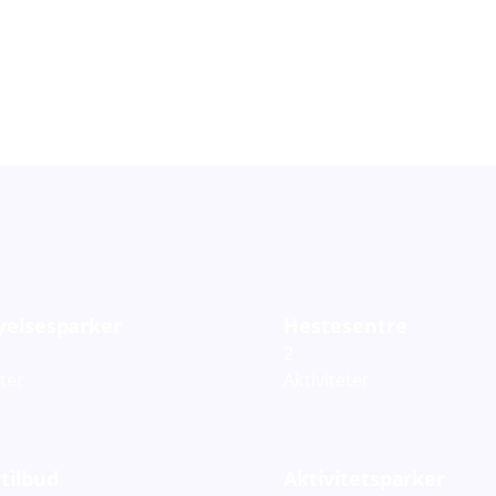
orestillinger
Barneteater
119
ementer
Arrangementer
yelsesparker
Hestesentre
2
eter
Aktiviteter
tilbud
Aktivitetsparker