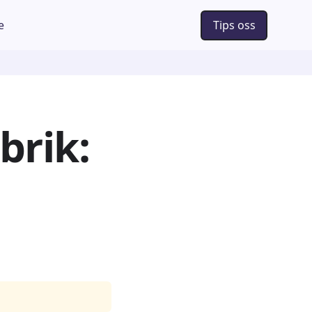
e
Tips oss
brik: