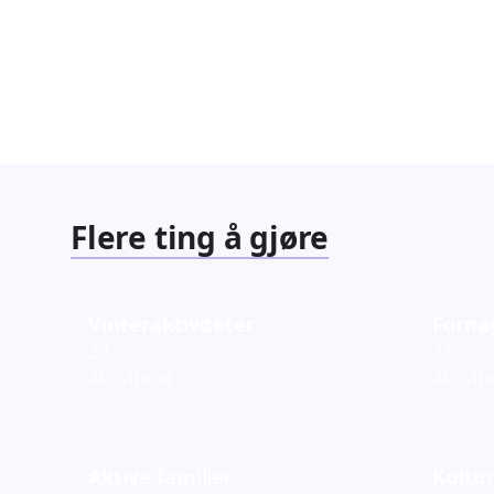
Familiearrangementer
Barnef
827
351
Arrangementer
Arrang
Flere ting å gjøre
Vinteraktiviteter
Fornø
20
37
Aktiviteter
Aktivit
Aktive familier
Kultur