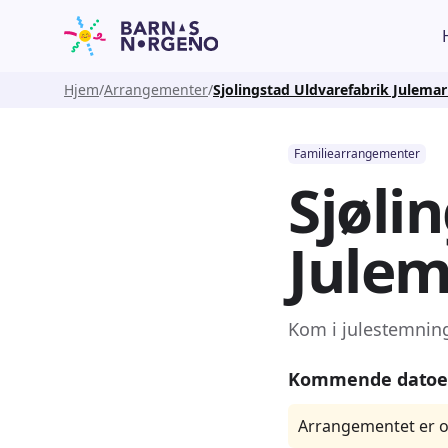
Hjem
Arrangementer
Sjolingstad Uldvarefabrik Julema
Familiearrangementer
Sjøli
Jule
Kom i julestemning
Kommende datoe
Arrangementet er o