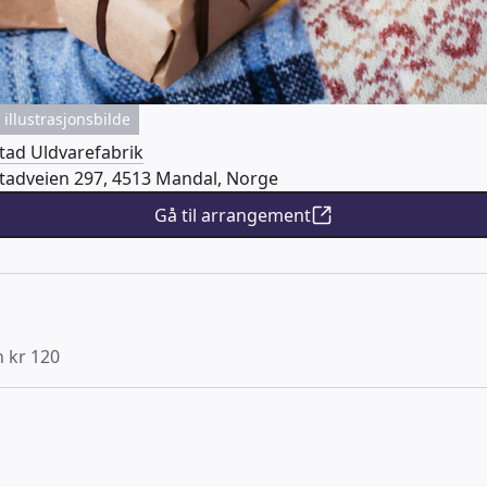
illustrasjonsbilde
stad Uldvarefabrik
stadveien 297, 4513 Mandal, Norge
Gå til arrangement
n kr 120