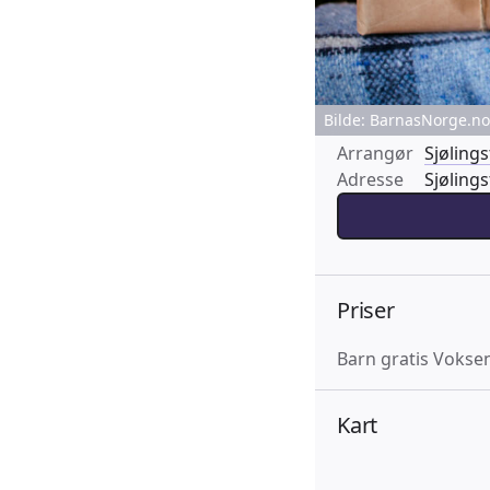
Bilde: BarnasNorge.no 
Arrangør
Sjøling
Adresse
Sjøling
Priser
Barn gratis Vokse
Kart