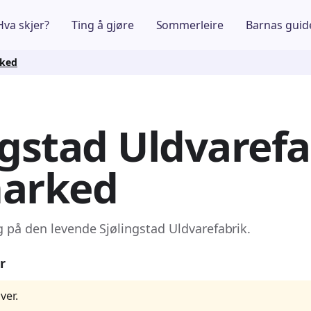
Hva skjer?
Ting å gjøre
Sommerleire
Barnas guid
rked
ngstad Uldvarefa
marked
 på den levende Sjølingstad Uldvarefabrik.
r
ver.