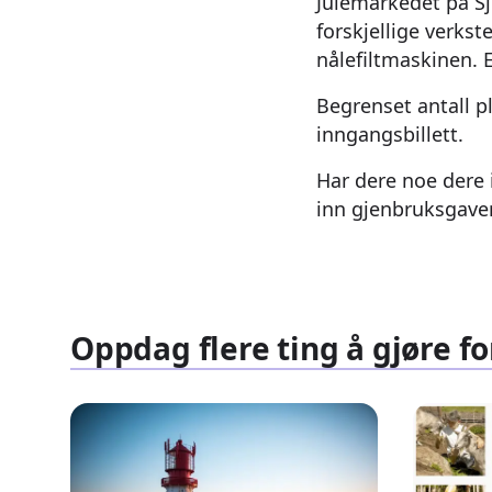
Julemarkedet på Sjø
forskjellige verkste
nålefiltmaskinen. 
Begrenset antall p
inngangsbillett.
Har dere noe dere
inn gjenbruksgaver
Oppdag flere ting å gjøre fo