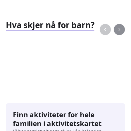
Hva skjer nå for barn?
Familiearrangementer
Barne
827
351
Arrangementer
Arran
Finn aktiviteter for hele
familien i aktivitetskartet