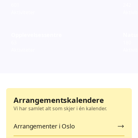
601
242
Aktiviteter
Aktivi
Opplevelsessentre
Natur
63
180
Aktiviteter
Aktivi
Arrangementskalendere
Vi har samlet alt som skjer i én kalender.
Arrangementer i Oslo