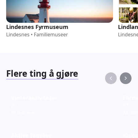
Lindesnes Fyrmuseum
Lindlan
Lindesnes
•
Familiemuseer
Lindesn
Flere ting å gjøre
Vinteraktiviteter
Fornø
20
37
Aktiviteter
Aktivi
Aktive familier
Kultu