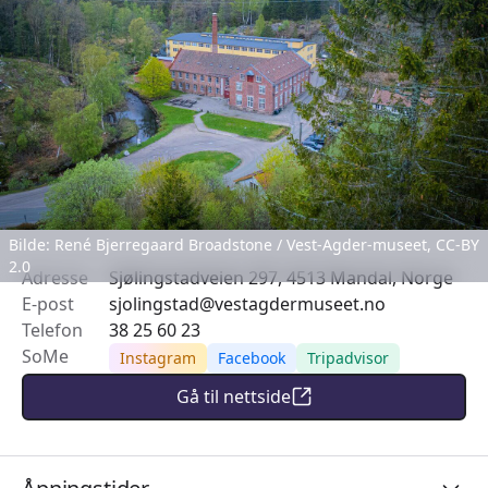
Bilde: René Bjerregaard Broadstone / Vest-Agder-museet,
CC-BY
2.0
Adresse
Sjølingstadveien 297, 4513 Mandal, Norge
E-post
sjolingstad@vestagdermuseet.no
Telefon
38 25 60 23
SoMe
Instagram
Facebook
Tripadvisor
Gå til nettside