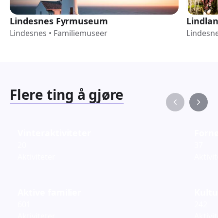
Lindesnes Fyrmuseum
Lindlan
Lindesnes
•
Familiemuseer
Lindesn
Flere ting å gjøre
Vinteraktiviteter
Fornø
20
37
Aktiviteter
Aktivi
Aktive familier
Kultu
601
242
Aktiviteter
Aktivi