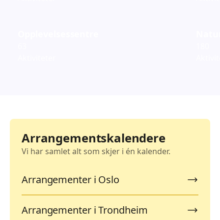
Opplevelsessentre
Natur
63
180
Aktiviteter
Aktivi
Arrangementskalendere
Vi har samlet alt som skjer i én kalender.
Arrangementer i Oslo
Arrangementer i Trondheim