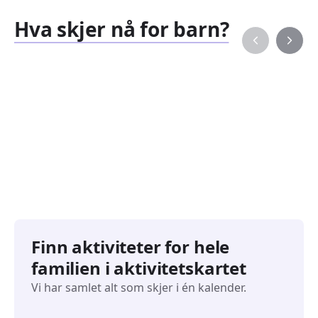
Hva skjer nå for barn?
Familiearrangementer
Barne
827
351
Arrangementer
Arran
Finn aktiviteter for hele
familien i aktivitetskartet
Vi har samlet alt som skjer i én kalender.