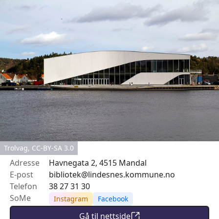
Trolvag, CC-BY-SA 3.0
Adresse
Havnegata 2, 4515 Mandal
E-post
bibliotek@lindesnes.kommune.no
Telefon
38 27 31 30
SoMe
Instagram
Facebook
Gå til nettside