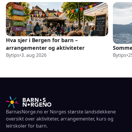
Hva sjer i Bergen for barn –
arrangementer og aktiviteter
Sommer
Bytips
•
3. aug 2026
Bytips
•
2
BarnasNorge.no er Norges største landsdekkene
oversikt over aktiviteter, arrangementer, kurs og
leirskoler for barn.