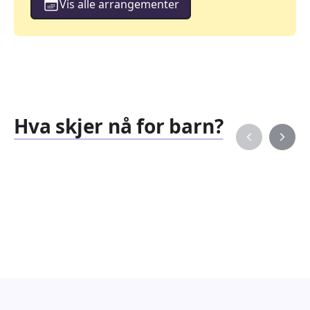
Vis alle arrangementer
Hva skjer nå for barn?
Familiearrangementer
Barne
827
351
Arrangementer
Arran