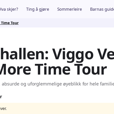
Hva skjer?
Ting å gjøre
Sommerleire
Barnas guid
 Time Tour
hallen: Viggo Ve
More Time Tour
, absurde og uforglemmelige øyeblikk for hele famili
r
ver.