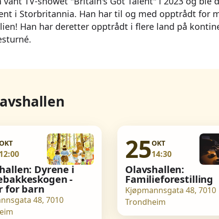
vant TV-showet "Britain's Got Talent" i 2023 og ble
lent i Storbritannia. Han har til og med opptrådt fo
ien! Han har deretter opptrådt i flere land på kontin
esturné.
avshallen
25
OKT
OKT
12:00
14:30
hallen: Dyrene i
Olavshallen:
ebakkeskogen -
Familieforestilling
r for barn
Kjøpmannsgata 48, 7010
nnsgata 48, 7010
Trondheim
eim