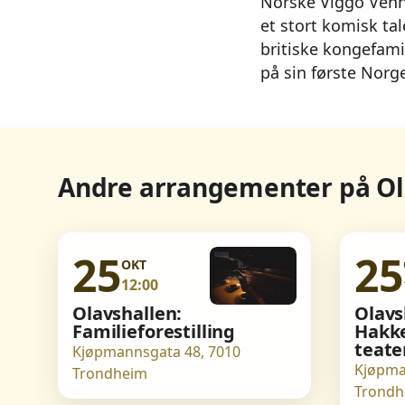
Norske Viggo Venn 
et stort komisk ta
britiske kongefamil
på sin første Norg
Andre arrangementer på Ol
25
25
OKT
12:00
Olavshallen:
Olavs
Familieforestilling
Hakk
teate
Kjøpmannsgata 48, 7010
Kjøpma
Trondheim
Trondh