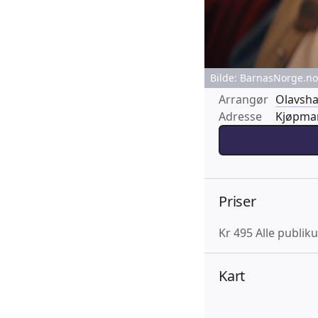
Bilde: BarnasNorge.no 
Arrangør
Olavsha
Adresse
Kjøpman
Priser
Kr 495 Alle publik
Kart