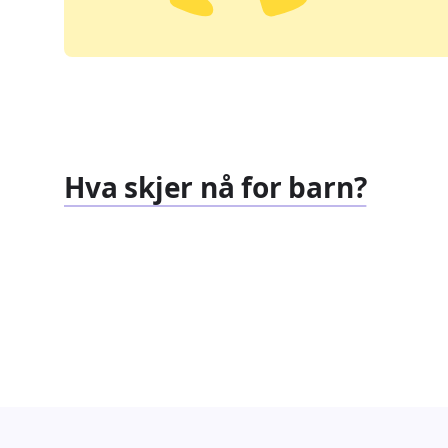
Hva skjer nå for barn?
Familiearrangementer
Barnef
827
351
Arrangementer
Arrang