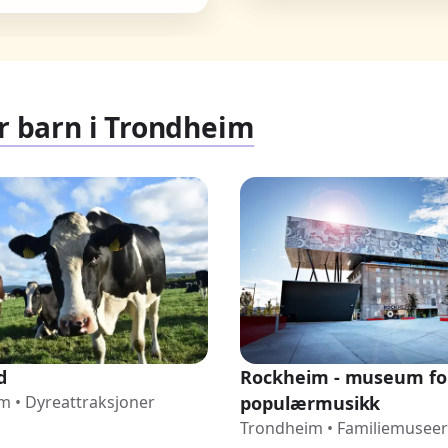
or barn i Trondheim
d
Rockheim - museum fo
im
•
Dyreattraksjoner
populærmusikk
Trondheim
•
Familiemuseer