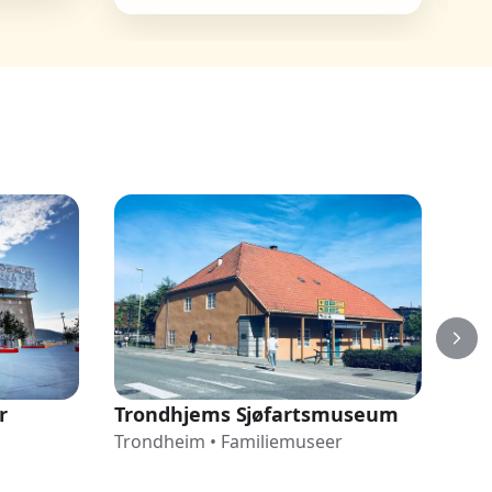
r
Trondhjems Sjøfartsmuseum
Sve
Trondheim
•
Familiemuseer
Fo
Tro