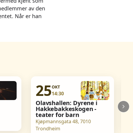
 dermed kjent som
r medlemmer av den
entet. Når er han
25
OKT
14:30
Olavshallen: Dyrene i
O
Hakkebakkeskogen -
F
teater for barn
K
Kjøpmannsgata 48, 7010
T
Trondheim