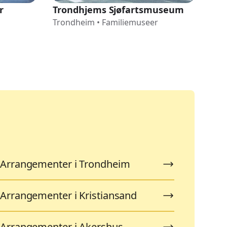
r
Trondhjems Sjøfartsmuseum
Sve
Trondheim
•
Familiemuseer
Fo
Tro
Arrangementer i Trondheim
Arrangementer i Kristiansand
Arrangementer i Akershus