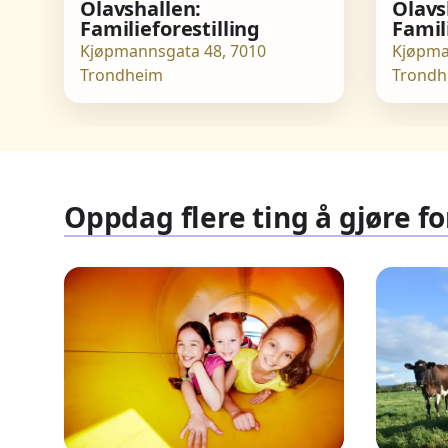
Olavshallen:
Olavs
Familieforestilling
Famil
Kjøpmannsgata 48, 7010
Kjøpma
Trondheim
Trondh
Oppdag flere ting å gjøre f