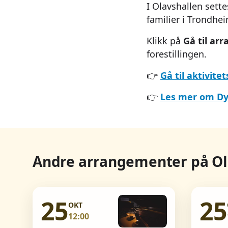
I Olavshallen sette
familier i Trondhe
Klikk på
Gå til ar
forestillingen.
👉
Gå til aktivite
👉
Les mer om Dy
Andre arrangementer på Ol
25
25
OKT
12:00