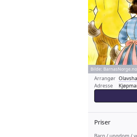
Bilde: BarnasNorge.no 
Arrangør
Olavsha
Adresse
Kjøpman
Priser
Barn / ungdom / v