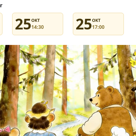
r
25
25
OKT
OKT
14:30
17:00