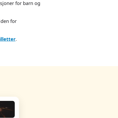
ksjoner for barn og
iden for
lletter
.