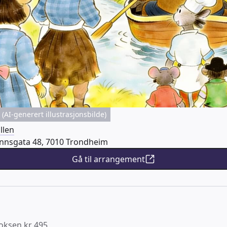
(AI-generert illustrasjonsbilde)
llen
nsgata 48, 7010 Trondheim
Gå til arrangement
oksen kr 495