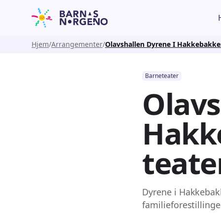
Hjem
Arrangementer
Olavshallen Dyrene I Hakkebakke
Barneteater
Olavs
Hakk
teate
Dyrene i Hakkebakk
familieforestillin