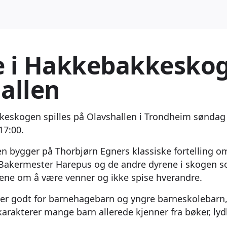
 i Hakkebakkesko
allen
keskogen spilles på Olavshallen i Trondheim søndag
17:00.
gen bygger på Thorbjørn Egners klassiske fortelling 
akermester Harepus og de andre dyrene i skogen so
ene om å være venner og ikke spise hverandre.
ser godt for barnehagebarn og yngre barneskolebarn
arakterer mange barn allerede kjenner fra bøker, ly