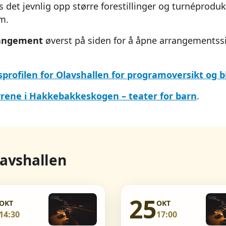
s det jevnlig opp større forestillinger og turnéprodu
im.
rangement
øverst på siden for å åpne arrangementss
tsprofilen for Olavshallen for programoversikt og bi
rene i Hakkebakkeskogen – teater for barn
.
avshallen
25
OKT
OKT
14:30
17:00