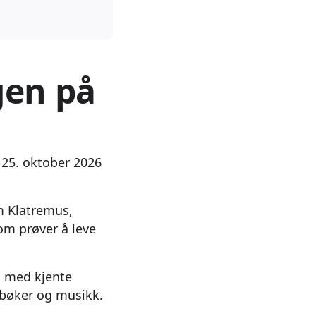
gen på
 25. oktober 2026
om Klatremus,
m prøver å leve
, med kjente
dbøker og musikk.