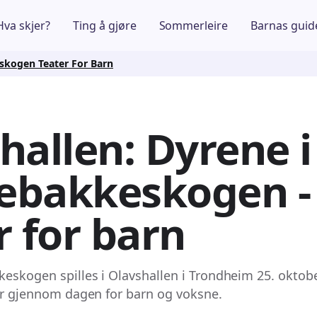
Hva skjer?
Ting å gjøre
Sommerleire
Barnas guid
skogen Teater For Barn
hallen: Dyrene i
ebakkeskogen -
r for barn
eskogen spilles i Olavshallen i Trondheim 25. oktob
ger gjennom dagen for barn og voksne.