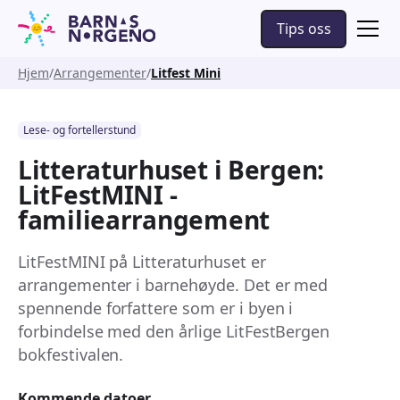
Tips oss
Hjem
Arrangementer
Litfest Mini
Lese- og fortellerstund
Litteraturhuset i Bergen:
LitFestMINI -
familiearrangement
LitFestMINI på Litteraturhuset er
arrangementer i barnehøyde. Det er med
spennende forfattere som er i byen i
forbindelse med den årlige LitFestBergen
bokfestivalen.
Kommende datoer