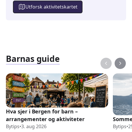
Utforsk aktivitetskartet
Barnas guide
Hva sjer i Bergen for barn –
arrangementer og aktiviteter
Sommer
Bytips
•
3. aug 2026
Bytips
•
2