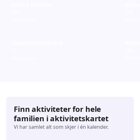
Aktive familier
Kultu
601
242
Aktiviteter
Aktivi
Opplevelsessentre
Natur
63
180
Aktiviteter
Aktivi
Finn aktiviteter for hele
familien i aktivitetskartet
Vi har samlet alt som skjer i én kalender.