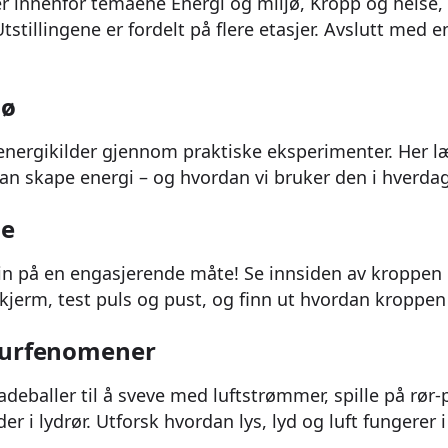
 innenfor temaene Energi og miljø, Kropp og helse,
stillingene er fordelt på flere etasjer. Avslutt med e
jø
energikilder gjennom praktiske eksperimenter. Her l
kan skape energi – og hvordan vi bruker den i hverda
se
n på en engasjerende måte! Se innsiden av kroppen 
skjerm, test puls og pust, og finn ut hvordan kroppen 
turfenomener
adeballer til å sveve med luftstrømmer, spille på rør
 i lydrør. Utforsk hvordan lys, lyd og luft fungerer i