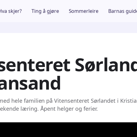
Hva skjer?
Ting å gjøre
Sommerleire
Barnas guid
senteret Sørland
iansand
med hele familien på Vitensenteret Sørlandet i Kristia
ekende læring. Åpent helger og ferier.