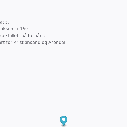
atis,
voksen kr 150
øpe billett på forhånd
kort for Kristiansand og Arendal