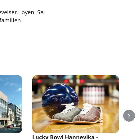
velser i byen. Se
familien.
D/S
Lucky Bowl Hannevika -