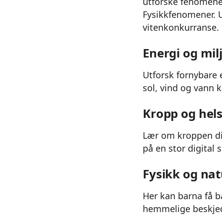
utforske fenomener
Fysikkfenomener. Ut
vitenkonkurranse.
Energi og mil
Utforsk fornybare 
sol, vind og vann 
Kropp og hel
Lær om kroppen di
på en stor digital 
Fysikk og na
Her kan barna få b
hemmelige beskjeder