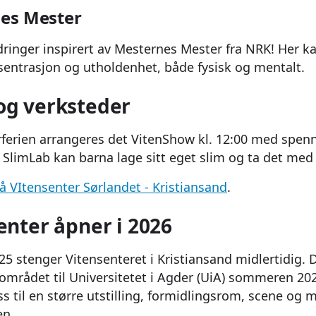
es Mester
dringer inspirert av Mesternes Mester fra NRK! Her ka
sentrasjon og utholdenhet, både fysisk og mentalt.
og verksteder
ferien arrangeres det VitenShow kl. 12:00 med spen
 SlimLab kan barna lage sitt eget slim og ta det med
å VItensenter Sørlandet - Kristiansand
.
enter åpner i 2026
25 stenger Vitensenteret i Kristiansand midlertidig. D
 området til Universitetet i Agder (UiA) sommeren 202
ss til en større utstilling, formidlingsrom, scene og
en.