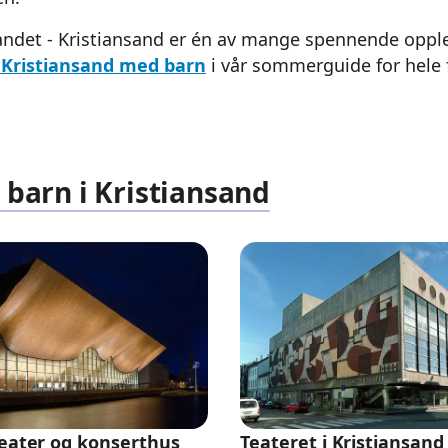
andet - Kristiansand er én av mange spennende opple
i Kristiansand med barn
i vår sommerguide for hele 
 barn i Kristiansand
teater og konserthus
Teateret i Kristiansand