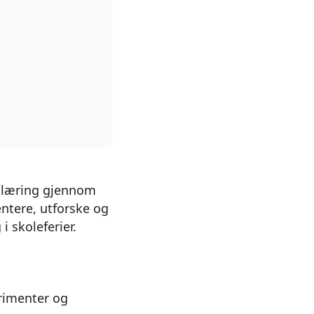
d læring gjennom
ntere, utforske og
 skoleferier.
erimenter og