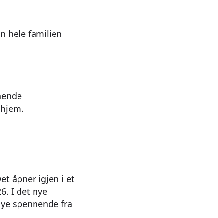
n hele familien
nende
 hjem.
et åpner igjen i et
6. I det nye
 mye spennende fra