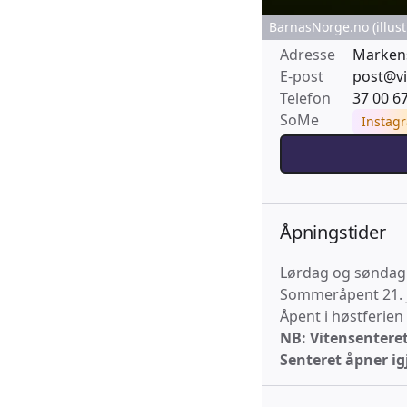
BarnasNorge.no (illust
Adresse
Markens
E-post
post@vi
Telefon
37 00 6
SoMe
Instag
Åpningstider
Lørdag og søndag: 
Sommeråpent 21. ju
Åpent i høstferien
NB: Vitensenteret
Senteret åpner ig