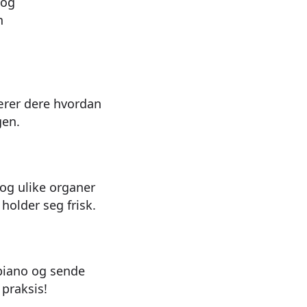
 og
n
ærer dere hvordan
gen.
og ulike organer
holder seg frisk.
-piano og sende
 praksis!