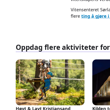
Vitensenteret Sørl
flere
ting å gjøre 
Oppdag flere aktiviteter for
Høyt & Lavt Kristiansand
Kilden 