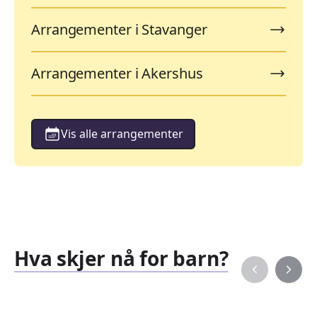
Arrangementer i Stavanger
Arrangementer i Akershus
Vis alle arrangementer
Hva skjer nå for barn?
Familiearrangementer
Barne