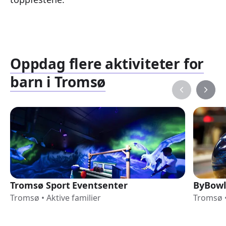
Oppdag flere aktiviteter for
barn i Tromsø
Tromsø Sport Eventsenter
ByBowl
Tromsø
•
Aktive familier
Tromsø