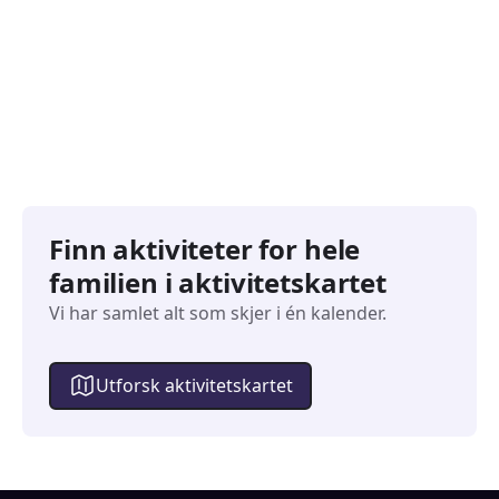
827
351
Arrangementer
Arran
Finn aktiviteter for hele
familien i aktivitetskartet
Vi har samlet alt som skjer i én kalender.
Utforsk aktivitetskartet